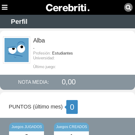
Perfil
Alba
-
Profesión:
Estudiantes
Universidad:
Último juego:
0,00
NOTA MEDIA:
0
PUNTOS (último mes)
Juegos JUGADOS
Juegos CREADOS