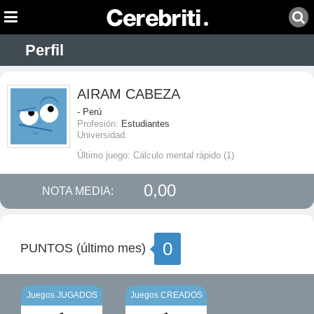
Perfil
AIRAM CABEZA
- Perú
Profesión:
Estudiantes
Universidad:
Último juego: Cálculo mental rápido (1)
0,00
NOTA MEDIA:
0
PUNTOS (último mes)
Juegos JUGADOS
Juegos CREADOS