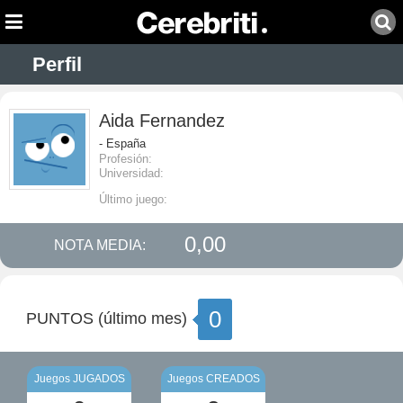
Perfil
Aida Fernandez
- España
Profesión:
Universidad:
Último juego:
0,00
NOTA MEDIA:
0
PUNTOS (último mes)
Juegos JUGADOS
Juegos CREADOS