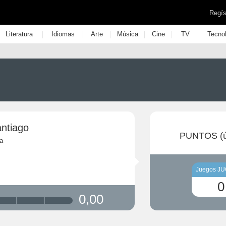
Regís
|
|
|
|
|
|
Literatura
Idiomas
Arte
Música
Cine
TV
Tecno
antiago
PUNTOS (ú
a
Juegos J
0
0,00