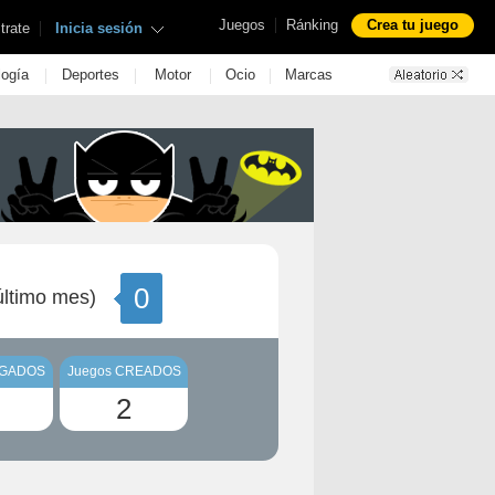
|
Juegos
Ránking
Crea tu juego
|
trate
Inicia sesión
|
|
|
|
logía
Deportes
Motor
Ocio
Marcas
0
ltimo mes)
UGADOS
Juegos CREADOS
2