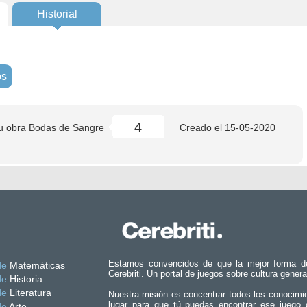
Historial
os
4
su obra Bodas de Sangre
Creado el
15-05-2020
Estamos convencidos de que la mejor forma d
de
Matemáticas
Cerebriti. Un portal de juegos sobre cultura genera
de
Historia
de
Literatura
Nuestra misión es concentrar todos los conocimi
lugar para que tú puedas encontrar ese juego 
de
Arte