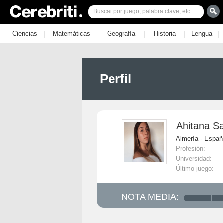
|
|
|
|
|
Ciencias
Matemáticas
Geografía
Historia
Lengua
Perfil
Ahitana S
Almería - Españ
Profesión:
Universidad:
Último juego:
NOTA MEDIA: