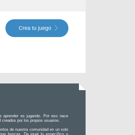
Crea tu juego
e aprender es jugando. Por eso nace
l creados por los propios usuarios.
entos de nuestra comunidad en un solo
que buscas. Da igual lo específico o