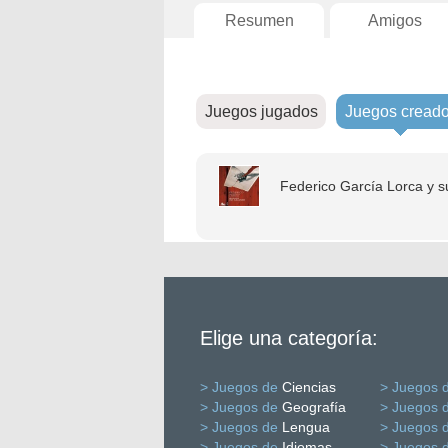
Resumen
Amigos
Juegos jugados
Juegos cread
Federico García Lorca y 
Elige una categoría:
> Juegos de
Ciencias
> Juegos 
> Juegos de
Geografía
> Juegos 
> Juegos de
Lengua
> Juegos 
> Juegos de
Idiomas
> Juegos 