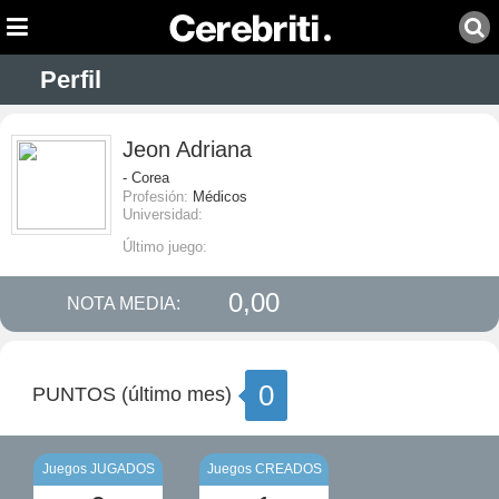
Perfil
Jeon Adriana
- Corea
Profesión:
Médicos
Universidad:
Último juego:
0,00
NOTA MEDIA:
0
PUNTOS (último mes)
Juegos JUGADOS
Juegos CREADOS