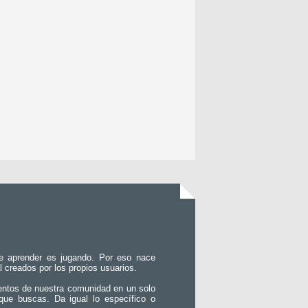
e aprender es jugando. Por eso nace
l creados por los propios usuarios.
entos de nuestra comunidad en un solo
que buscas. Da igual lo específico o