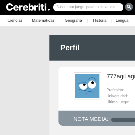
|
|
|
|
|
Ciencias
Matemáticas
Geografía
Historia
Lengua
Perfil
777agil agi
-
Profesión:
Universidad:
Último juego:
NOTA MEDIA: