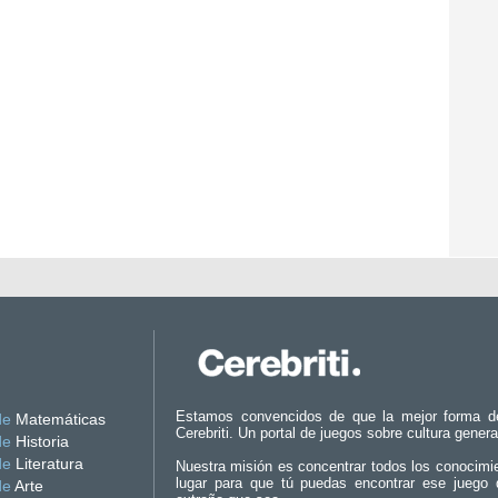
Estamos convencidos de que la mejor forma d
de
Matemáticas
Cerebriti. Un portal de juegos sobre cultura genera
de
Historia
de
Literatura
Nuestra misión es concentrar todos los conocimi
lugar para que tú puedas encontrar ese juego 
de
Arte