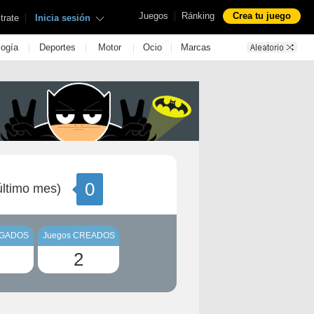
|
Juegos
Ránking
Crea tu juego
|
trate
Inicia sesión
|
|
|
|
logía
Deportes
Motor
Ocio
Marcas
0
ltimo mes)
UGADOS
Juegos CREADOS
2