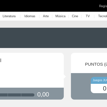
Regís
|
|
|
|
|
|
Literatura
Idiomas
Arte
Música
Cine
TV
Tecno
l
PUNTOS (ú
Juegos J
0
0,00