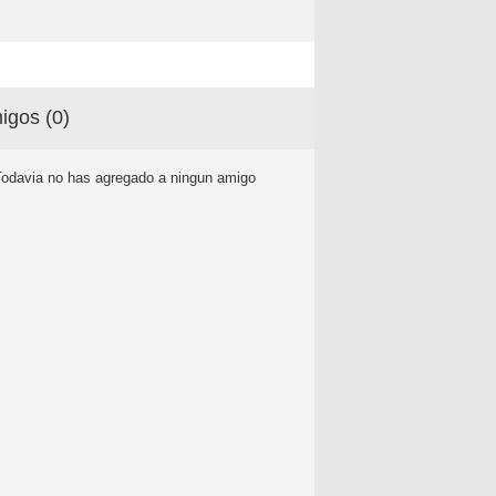
igos (
0
)
Todavia no has agregado a ningun amigo