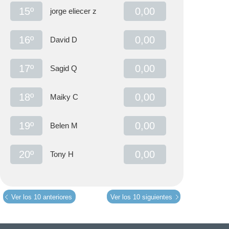
15º
0,00
jorge eliecer z
16º
0,00
David D
17º
0,00
Sagid Q
18º
0,00
Maiky C
19º
0,00
Belen M
20º
0,00
Tony H
Ver los 10 anteriores
Ver los 10 siguientes