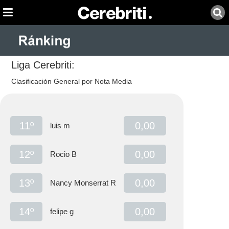
Liga Cerebriti:
Clasificación General por Nota Media
11º
0,00
luis m
12º
0,00
Rocio B
13º
0,00
Nancy Monserrat R
14º
0,00
felipe g