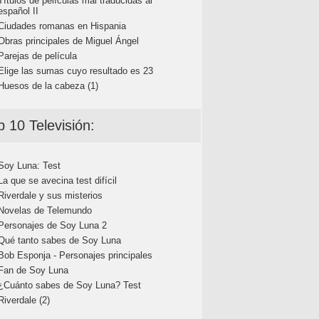
Títulos de películas mal traducidas al
español II
Ciudades romanas en Hispania
Obras principales de Miguel Ángel
Parejas de película
Elige las sumas cuyo resultado es 23
Huesos de la cabeza (1)
p 10 Televisión:
Soy Luna: Test
La que se avecina test difícil
Riverdale y sus misterios
Novelas de Telemundo
Personajes de Soy Luna 2
Qué tanto sabes de Soy Luna
Bob Esponja - Personajes principales
Fan de Soy Luna
¿Cuánto sabes de Soy Luna? Test
Riverdale (2)