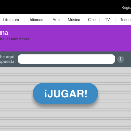
Regís
|
|
|
|
|
|
Literatura
Idiomas
Arte
Música
Cine
TV
Tecno
una
se las más fáciles