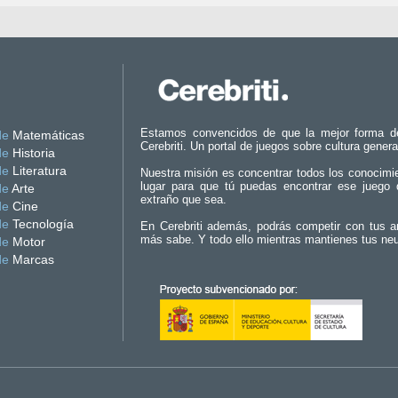
Estamos convencidos de que la mejor forma d
de
Matemáticas
Cerebriti. Un portal de juegos sobre cultura genera
de
Historia
de
Literatura
Nuestra misión es concentrar todos los conocimi
lugar para que tú puedas encontrar ese juego 
de
Arte
extraño que sea.
de
Cine
de
Tecnología
En Cerebriti además, podrás competir con tus a
más sabe. Y todo ello mientras mantienes tus ne
de
Motor
de
Marcas