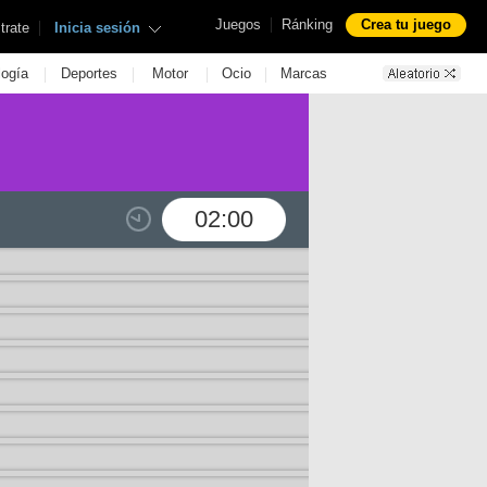
|
Juegos
Ránking
Crea tu juego
|
trate
Inicia sesión
|
|
|
|
logía
Deportes
Motor
Ocio
Marcas
02:00