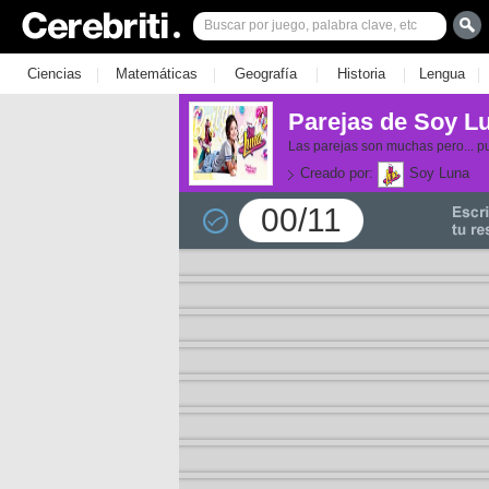
|
|
|
|
|
Ciencias
Matemáticas
Geografía
Historia
Lengua
Parejas de Soy L
Las parejas son muchas pero... pu
Creado por:
Soy Luna
00/11