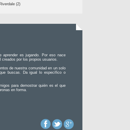
Riverdale (2)
e aprender es jugando. Por eso nace
l creados por los propios usuarios.
entos de nuestra comunidad en un solo
que buscas. Da igual lo específico o
migos para demostrar quién es el que
uronas en forma.