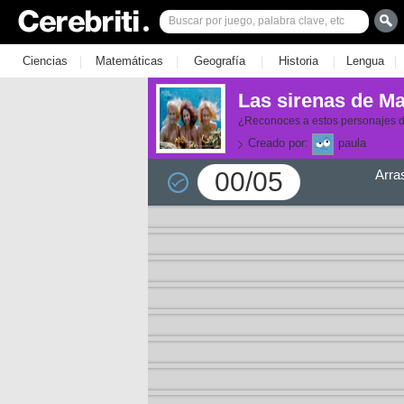
|
|
|
|
|
Ciencias
Matemáticas
Geografía
Historia
Lengua
Las sirenas de M
¿Reconoces a estos personajes d
Creado por:
paula
00/05
Arra