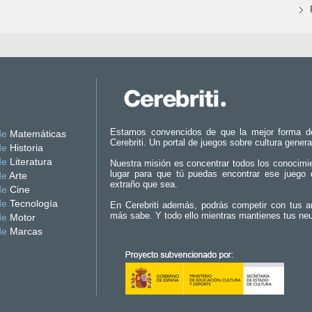
Estamos convencidos de que la mejor forma d
de
Matemáticas
Cerebriti. Un portal de juegos sobre cultura genera
de
Historia
de
Literatura
Nuestra misión es concentrar todos los conocimi
lugar para que tú puedas encontrar ese juego 
de
Arte
extraño que sea.
de
Cine
de
Tecnología
En Cerebriti además, podrás competir con tus a
más sabe. Y todo ello mientras mantienes tus ne
de
Motor
de
Marcas