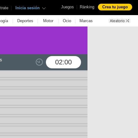
|
Juegos
Ránking
Crea tu juego
|
trate
Inicia sesión
|
|
|
|
logía
Deportes
Motor
Ocio
Marcas
s
02:00