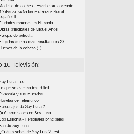
Modelos de coches - Escribe su fabricante
Títulos de películas mal traducidas al
español II
Ciudades romanas en Hispania
Obras principales de Miguel Ángel
Parejas de película
Elige las sumas cuyo resultado es 23
Huesos de la cabeza (1)
p 10 Televisión:
Soy Luna: Test
La que se avecina test difícil
Riverdale y sus misterios
Novelas de Telemundo
Personajes de Soy Luna 2
Qué tanto sabes de Soy Luna
Bob Esponja - Personajes principales
Fan de Soy Luna
¿Cuánto sabes de Soy Luna? Test