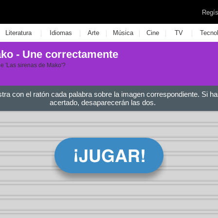
Regís
|
|
|
|
|
|
Literatura
Idiomas
Arte
Música
Cine
TV
Tecno
ako - Une correctamente
e 'Las sirenas de Mako'?
stra con el ratón cada palabra sobre la imagen correspondiente. Si ha
acertado, desaparecerán las dos.