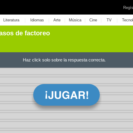
Regís
|
|
|
|
|
|
Literatura
Idiomas
Arte
Música
Cine
TV
Tecno
asos de factoreo
Haz click solo sobre la respuesta correcta.