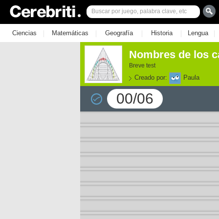
|
|
|
|
|
Ciencias
Matemáticas
Geografía
Historia
Lengua
Nombres de los c
Breve test
Creado por:
Paula
00/06
e los