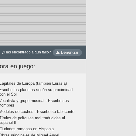
¿Has encontrado algún fallo?
ora en juego:
Capitales de Europa (también Eurasia)
Escribe los planetas según su proximidad
con el Sol
Vocalista y grupo musical - Escribe sus
nombres
Modelos de coches - Escribe su fabricante
Títulos de películas mal traducidas al
español II
Ciudades romanas en Hispania
Obras principales de Miguel Ángel