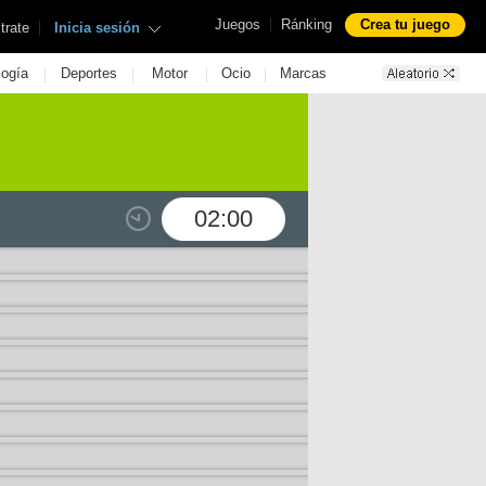
|
Juegos
Ránking
Crea tu juego
|
trate
Inicia sesión
|
|
|
|
logía
Deportes
Motor
Ocio
Marcas
02:00