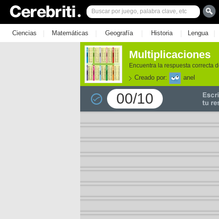
|
|
|
|
|
Ciencias
Matemáticas
Geografía
Historia
Lengua
Multiplicaciones
Encuentra la respuesta correcta d
Creado por:
anel
00/10
e los