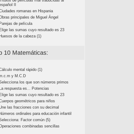
Títulos de películas mal traducidas al
español II
Ciudades romanas en Hispania
Obras principales de Miguel Ángel
Parejas de película
Elige las sumas cuyo resultado es 23
Huesos de la cabeza (1)
p 10 Matemáticas:
Cálculo mental rápido (1)
m.c.m y M.C.D
Selecciona los que son números primos
La respuesta es... Potencias
Elige las sumas cuyo resultado es 23
Cuerpos geométricos para niños
Une las fracciones con su decimal
Números ordinales para educación infantil
Selecciona: Factor común (5)
Operaciones combinadas sencillas