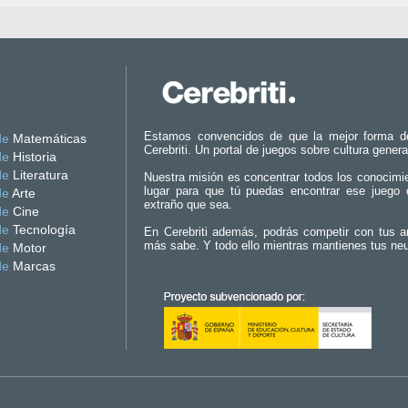
Estamos convencidos de que la mejor forma d
de
Matemáticas
Cerebriti. Un portal de juegos sobre cultura genera
de
Historia
de
Literatura
Nuestra misión es concentrar todos los conocimi
lugar para que tú puedas encontrar ese juego 
de
Arte
extraño que sea.
de
Cine
de
Tecnología
En Cerebriti además, podrás competir con tus a
más sabe. Y todo ello mientras mantienes tus ne
de
Motor
de
Marcas