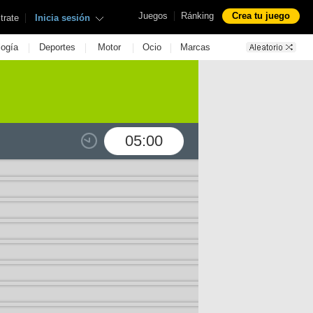
|
Juegos
Ránking
Crea tu juego
|
trate
Inicia sesión
|
|
|
|
logía
Deportes
Motor
Ocio
Marcas
05:00