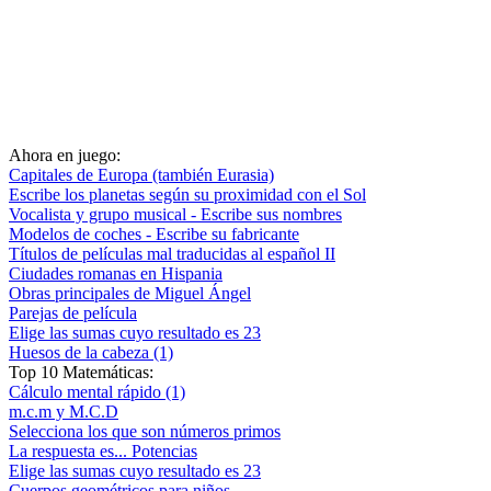
Ahora en juego:
Capitales de Europa (también Eurasia)
Escribe los planetas según su proximidad con el Sol
Vocalista y grupo musical - Escribe sus nombres
Modelos de coches - Escribe su fabricante
Títulos de películas mal traducidas al español II
Ciudades romanas en Hispania
Obras principales de Miguel Ángel
Parejas de película
Elige las sumas cuyo resultado es 23
Huesos de la cabeza (1)
Top 10 Matemáticas:
Cálculo mental rápido (1)
m.c.m y M.C.D
Selecciona los que son números primos
La respuesta es... Potencias
Elige las sumas cuyo resultado es 23
Cuerpos geométricos para niños