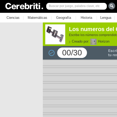
|
|
|
|
|
Ciencias
Matemáticas
Geografía
Historia
Lengua
Los numeros del 
Escribe los números comprendidos
Creado por:
Horizon
00/30
e los