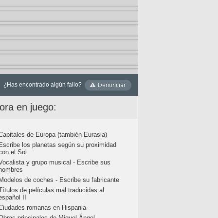
¿Has encontrado algún fallo?
ora en juego:
Capitales de Europa (también Eurasia)
Escribe los planetas según su proximidad
con el Sol
Vocalista y grupo musical - Escribe sus
nombres
Modelos de coches - Escribe su fabricante
Títulos de películas mal traducidas al
español II
Ciudades romanas en Hispania
Obras principales de Miguel Ángel