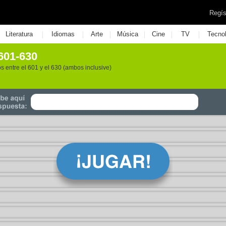
Regís
|
|
|
|
|
|
Literatura
Idiomas
Arte
Música
Cine
TV
Tecno
601-630
 entre el 601 y el 630 (ambos inclusive)