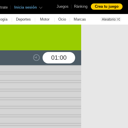
|
Juegos
Ránking
Crea tu juego
|
trate
Inicia sesión
|
|
|
|
logía
Deportes
Motor
Ocio
Marcas
01:00