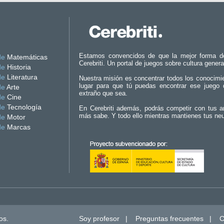
Estamos convencidos de que la mejor forma d
de
Matemáticas
Cerebriti. Un portal de juegos sobre cultura genera
de
Historia
de
Literatura
Nuestra misión es concentrar todos los conocimi
lugar para que tú puedas encontrar ese juego 
de
Arte
extraño que sea.
de
Cine
de
Tecnología
En Cerebriti además, podrás competir con tus a
más sabe. Y todo ello mientras mantienes tus ne
de
Motor
de
Marcas
os.
Soy profesor
|
Preguntas frecuentes
|
C