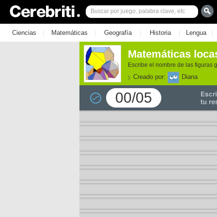
|
|
|
|
|
Ciencias
Matemáticas
Geografía
Historia
Lengua
Matemáticas locas
Escribe el nombre de las figuras 
Creado por:
Diana
00/05
e los