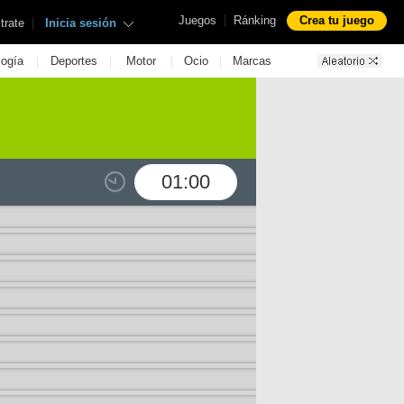
|
Juegos
Ránking
Crea tu juego
|
trate
Inicia sesión
|
|
|
|
logía
Deportes
Motor
Ocio
Marcas
01:00