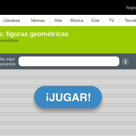
Regís
|
|
|
|
|
|
Literatura
Idiomas
Arte
Música
Cine
TV
Tecno
: figuras geométricas
geométricas