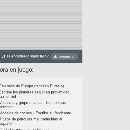
¿Has encontrado algún fallo?
ora en juego:
Capitales de Europa (también Eurasia)
Escribe los planetas según su proximidad
con el Sol
Vocalista y grupo musical - Escribe sus
nombres
Modelos de coches - Escribe su fabricante
Títulos de películas mal traducidas al
español II
Ciudades romanas en Hispania