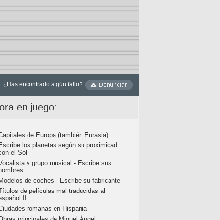
¿Has encontrado algún fallo?
ora en juego:
Capitales de Europa (también Eurasia)
Escribe los planetas según su proximidad
con el Sol
Vocalista y grupo musical - Escribe sus
nombres
Modelos de coches - Escribe su fabricante
Títulos de películas mal traducidas al
español II
Ciudades romanas en Hispania
Obras principales de Miguel Ángel