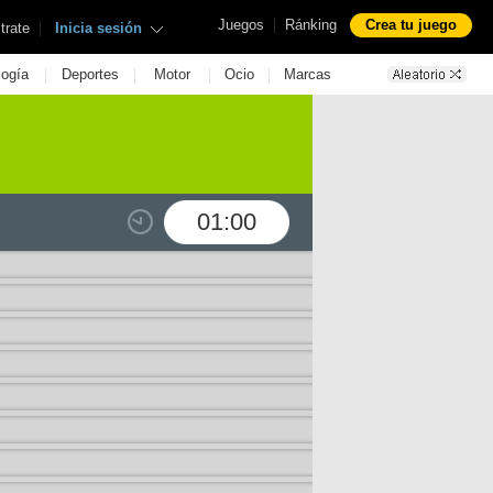
|
Juegos
Ránking
Crea tu juego
|
trate
Inicia sesión
|
|
|
|
logía
Deportes
Motor
Ocio
Marcas
01:00