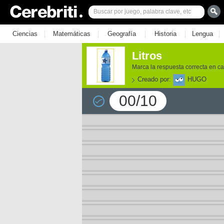
|
|
|
|
|
Ciencias
Matemáticas
Geografía
Historia
Lengua
Litros
Marca la respuesta correcta en 
Creado por:
HUGO
00/10
e los