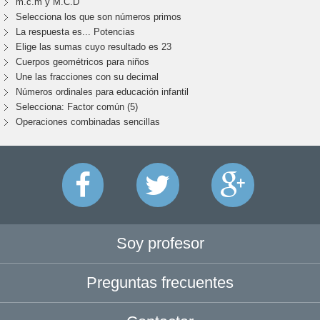
m.c.m y M.C.D
Selecciona los que son números primos
La respuesta es... Potencias
Elige las sumas cuyo resultado es 23
Cuerpos geométricos para niños
Une las fracciones con su decimal
Números ordinales para educación infantil
Selecciona: Factor común (5)
Operaciones combinadas sencillas
Soy profesor
Preguntas frecuentes