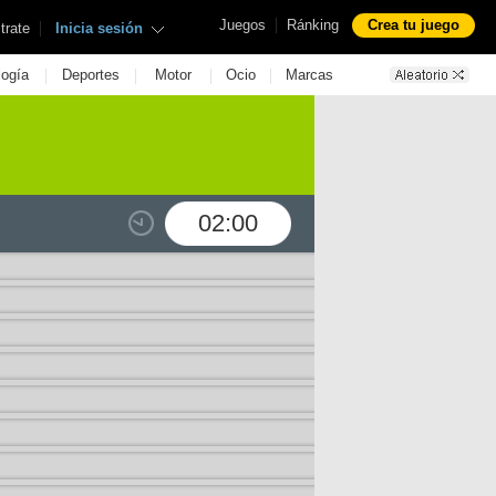
|
Juegos
Ránking
Crea tu juego
|
trate
Inicia sesión
|
|
|
|
logía
Deportes
Motor
Ocio
Marcas
02:00