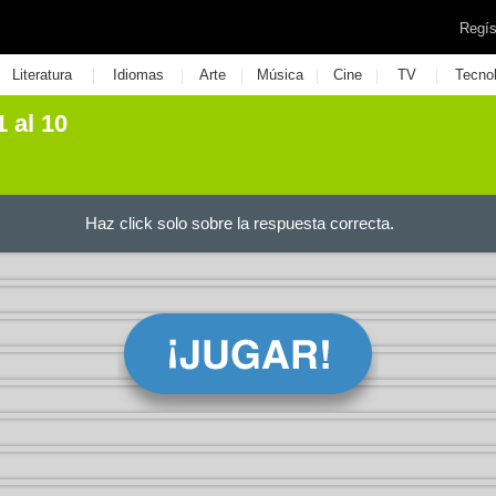
Regís
|
|
|
|
|
|
Literatura
Idiomas
Arte
Música
Cine
TV
Tecno
 al 10
Haz click solo sobre la respuesta correcta.