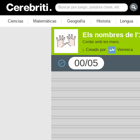
|
|
|
|
|
Ciencias
Matemáticas
Geografía
Historia
Lengua
Els nombres de l'1
Contar amb les mans.
Creado por:
Veronica
00/05
e los