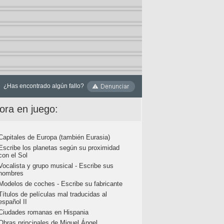
¿Has encontrado algún fallo?
ora en juego:
Capitales de Europa (también Eurasia)
Escribe los planetas según su proximidad
con el Sol
Vocalista y grupo musical - Escribe sus
nombres
Modelos de coches - Escribe su fabricante
Títulos de películas mal traducidas al
español II
Ciudades romanas en Hispania
Obras principales de Miguel Ángel