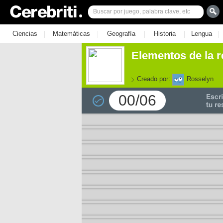
|
|
|
|
|
Ciencias
Matemáticas
Geografía
Historia
Lengua
Elementos de la r
Creado por:
Rosselyn
00/06
e los