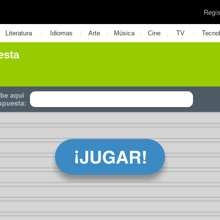
Regís
|
|
|
|
|
|
Literatura
Idiomas
Arte
Música
Cine
TV
Tecno
esta