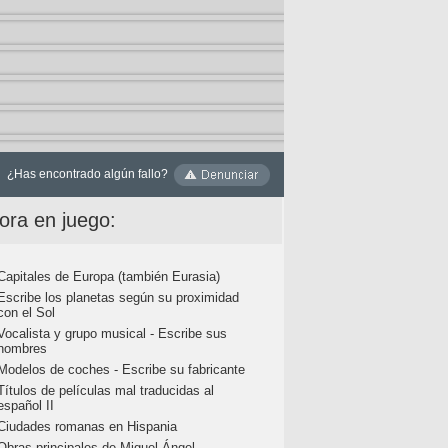
¿Has encontrado algún fallo?
ora en juego:
Capitales de Europa (también Eurasia)
Escribe los planetas según su proximidad
con el Sol
Vocalista y grupo musical - Escribe sus
nombres
Modelos de coches - Escribe su fabricante
Títulos de películas mal traducidas al
español II
Ciudades romanas en Hispania
Obras principales de Miguel Ángel