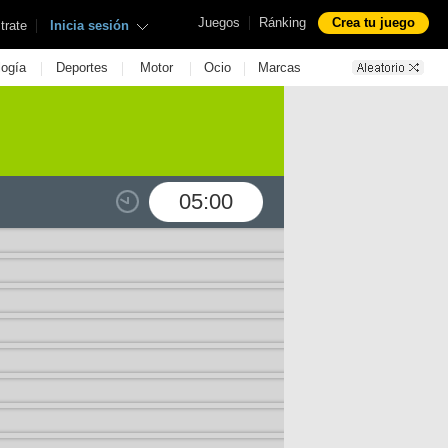
|
Juegos
Ránking
Crea tu juego
|
trate
Inicia sesión
|
|
|
|
logía
Deportes
Motor
Ocio
Marcas
05:00