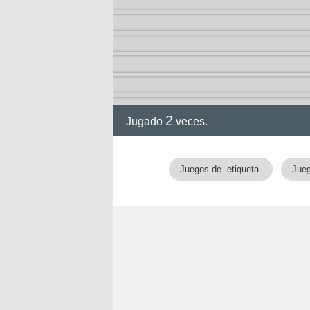
ción
2
Jugado
veces.
Juegos de -etiqueta-
Jueg