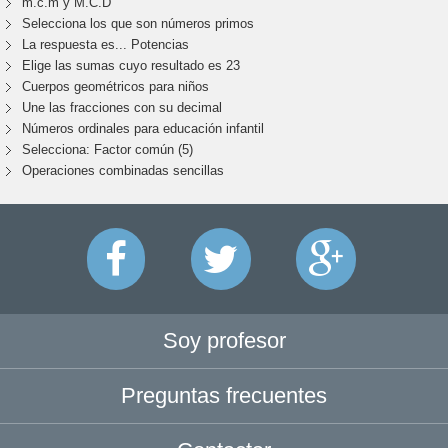
m.c.m y M.C.D
Selecciona los que son números primos
La respuesta es... Potencias
Elige las sumas cuyo resultado es 23
Cuerpos geométricos para niños
Une las fracciones con su decimal
Números ordinales para educación infantil
Selecciona: Factor común (5)
Operaciones combinadas sencillas
Soy profesor
Preguntas frecuentes