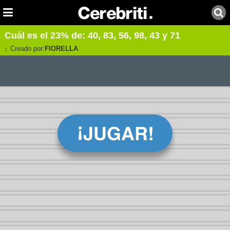
Cuál es el 23% de: 40, 83, 56, 98, 43 y 71
Creado por:
FIORELLA