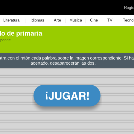
Regís
|
|
|
|
|
|
Literatura
Idiomas
Arte
Música
Cine
TV
Tecno
o de primaria
esponde
stra con el ratón cada palabra sobre la imagen correspondiente. Si ha
acertado, desaparecerán las dos.