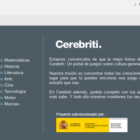
Estamos convencidos de que la mejor forma d
de
Matemáticas
Cerebriti. Un portal de juegos sobre cultura genera
de
Historia
de
Literatura
Nuestra misión es concentrar todos los conocimi
lugar para que tú puedas encontrar ese juego 
de
Arte
extraño que sea.
de
Cine
de
Tecnología
En Cerebriti además, podrás competir con tus a
más sabe. Y todo ello mientras mantienes tus ne
de
Motor
de
Marcas