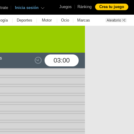
|
Juegos
Ránking
Crea tu juego
|
trate
Inicia sesión
|
|
|
|
logía
Deportes
Motor
Ocio
Marcas
s
03:00