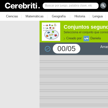
|
|
|
|
|
Ciencias
Matemáticas
Geografía
Historia
Lengua
Conjuntos segund
Selecciona el conjunto que corr
Creado por:
Daniela
00/05
Arra
e los