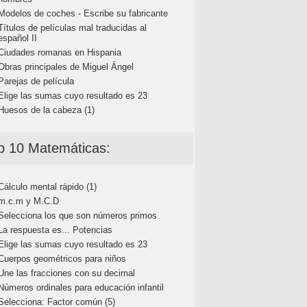
Modelos de coches - Escribe su fabricante
Títulos de películas mal traducidas al
español II
Ciudades romanas en Hispania
Obras principales de Miguel Ángel
Parejas de película
Elige las sumas cuyo resultado es 23
Huesos de la cabeza (1)
p 10 Matemáticas:
Cálculo mental rápido (1)
m.c.m y M.C.D
Selecciona los que son números primos
La respuesta es... Potencias
Elige las sumas cuyo resultado es 23
Cuerpos geométricos para niños
Une las fracciones con su decimal
Números ordinales para educación infantil
Selecciona: Factor común (5)