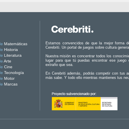
Estamos convencidos de que la mejor forma d
de
Matemáticas
Cerebriti. Un portal de juegos sobre cultura genera
de
Historia
de
Literatura
Nuestra misión es concentrar todos los conocimi
lugar para que tú puedas encontrar ese juego 
de
Arte
extraño que sea.
de
Cine
de
Tecnología
En Cerebriti además, podrás competir con tus a
más sabe. Y todo ello mientras mantienes tus ne
de
Motor
de
Marcas