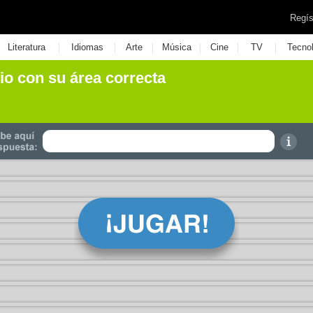
Regís
|
|
|
|
|
|
Literatura
Idiomas
Arte
Música
Cine
TV
Tecno
cio con su área correcta