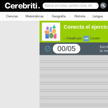
|
|
|
|
|
Ciencias
Matemáticas
Geografía
Historia
Lengua
Conecta el ejerci
Creado por:
Lucero
00/05
e los