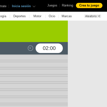
|
Juegos
Ránking
Crea tu juego
|
trate
Inicia sesión
|
|
|
|
logía
Deportes
Motor
Ocio
Marcas
02:00