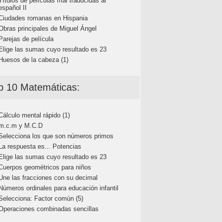
Títulos de películas mal traducidas al
español II
Ciudades romanas en Hispania
Obras principales de Miguel Ángel
Parejas de película
Elige las sumas cuyo resultado es 23
Huesos de la cabeza (1)
p 10 Matemáticas:
Cálculo mental rápido (1)
m.c.m y M.C.D
Selecciona los que son números primos
La respuesta es... Potencias
Elige las sumas cuyo resultado es 23
Cuerpos geométricos para niños
Une las fracciones con su decimal
Números ordinales para educación infantil
Selecciona: Factor común (5)
Operaciones combinadas sencillas