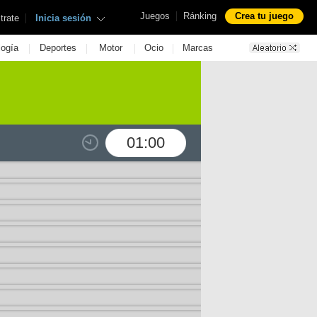
|
Juegos
Ránking
Crea tu juego
|
trate
Inicia sesión
|
|
|
|
logía
Deportes
Motor
Ocio
Marcas
01:00