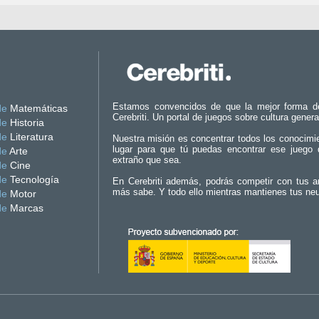
Estamos convencidos de que la mejor forma d
de
Matemáticas
Cerebriti. Un portal de juegos sobre cultura genera
de
Historia
de
Literatura
Nuestra misión es concentrar todos los conocimi
lugar para que tú puedas encontrar ese juego 
de
Arte
extraño que sea.
de
Cine
de
Tecnología
En Cerebriti además, podrás competir con tus a
más sabe. Y todo ello mientras mantienes tus ne
de
Motor
de
Marcas