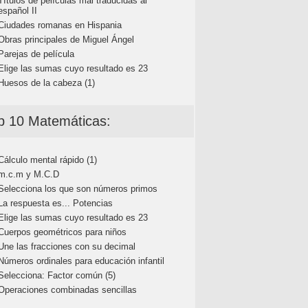
Títulos de películas mal traducidas al
español II
Ciudades romanas en Hispania
Obras principales de Miguel Ángel
Parejas de película
Elige las sumas cuyo resultado es 23
Huesos de la cabeza (1)
p 10 Matemáticas:
Cálculo mental rápido (1)
m.c.m y M.C.D
Selecciona los que son números primos
La respuesta es... Potencias
Elige las sumas cuyo resultado es 23
Cuerpos geométricos para niños
Une las fracciones con su decimal
Números ordinales para educación infantil
Selecciona: Factor común (5)
Operaciones combinadas sencillas