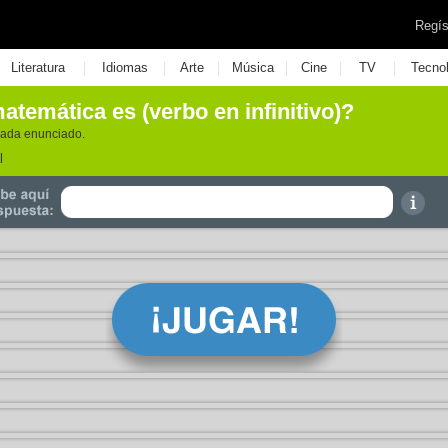
Regís
|
|
|
|
|
|
Literatura
Idiomas
Arte
Música
Cine
TV
Tecno
temática es (verbo en infinitivo)?
cada enunciado.
l