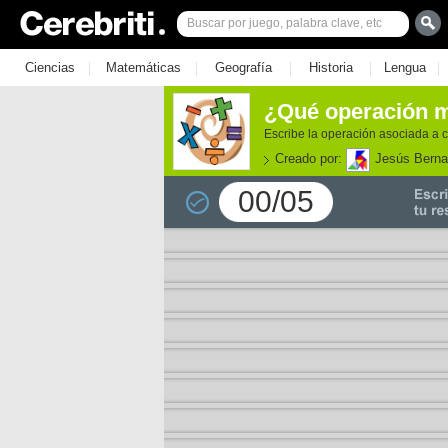
|
|
|
|
|
Ciencias
Matemáticas
Geografía
Historia
Lengua
¿Qué operación ma
Escribe la operación asociada a 
Creado por:
Jesús Berna
00/05
e los