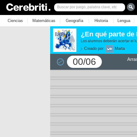
|
|
|
|
|
Ciencias
Matemáticas
Geografía
Historia
Lengua
¿En qué parte de
Los alumnos deberán acertar el l
Creado por:
Marta
00/06
Arra