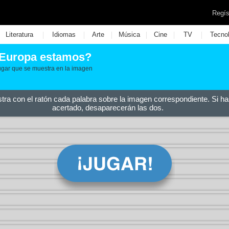
Regís
|
|
|
|
|
|
Literatura
Idiomas
Arte
Música
Cine
TV
Tecno
 Europa estamos?
ugar que se muestra en la imagen
stra con el ratón cada palabra sobre la imagen correspondiente. Si ha
acertado, desaparecerán las dos.