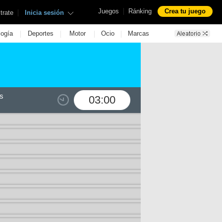
|
Juegos
Ránking
Crea tu juego
|
trate
Inicia sesión
|
|
|
|
logía
Deportes
Motor
Ocio
Marcas
s
03:00