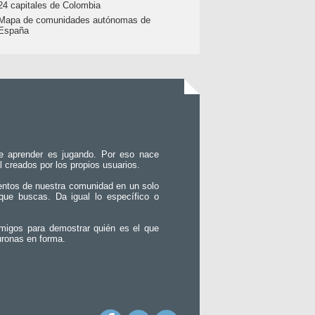
24 capitales de Colombia
Mapa de comunidades autónomas de
España
e aprender es jugando. Por eso nace
l creados por los propios usuarios.
entos de nuestra comunidad en un solo
que buscas. Da igual lo específico o
migos para demostrar quién es el que
uronas en forma.