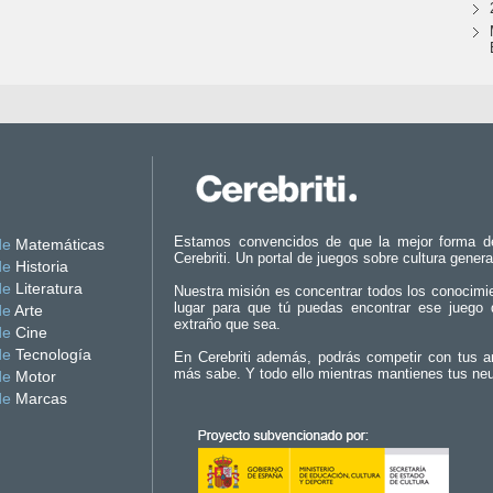
Estamos convencidos de que la mejor forma d
de
Matemáticas
Cerebriti. Un portal de juegos sobre cultura genera
de
Historia
de
Literatura
Nuestra misión es concentrar todos los conocimi
lugar para que tú puedas encontrar ese juego 
de
Arte
extraño que sea.
de
Cine
de
Tecnología
En Cerebriti además, podrás competir con tus a
más sabe. Y todo ello mientras mantienes tus ne
de
Motor
de
Marcas