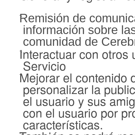
Remisión de comunica
-.
información sobre la
comunidad de Cerebri
Interactuar con otros 
-.
Servicio
Mejorar el contenido d
-.
personalizar la publi
el usuario y sus ami
con el usuario por p
características.
-.