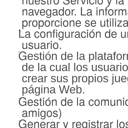
navegador. La inform
proporcione se utiliz
La configuración de u
-.
usuario.
G
-.
estión de la platafo
de la cual los usuari
crear sus propios jue
página Web.
Gestión de la comunida
-.
amigos)
Generar y registrar lo
-.