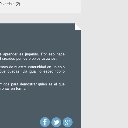
Riverdale (2)
e aprender es jugando. Por eso nace
l creados por los propios usuarios.
entos de nuestra comunidad en un solo
que buscas. Da igual lo específico o
migos para demostrar quién es el que
uronas en forma.