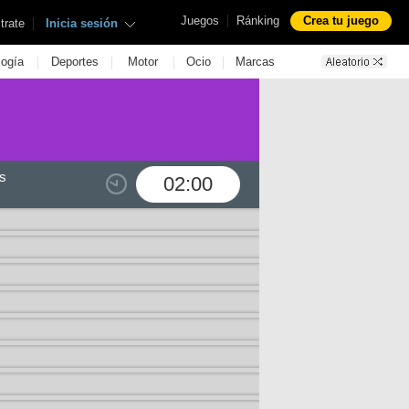
|
Juegos
Ránking
Crea tu juego
|
trate
Inicia sesión
|
|
|
|
logía
Deportes
Motor
Ocio
Marcas
s
02:00