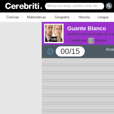
|
|
|
|
|
Ciencias
Matemáticas
Geografía
Historia
Lengua
Guante Blanco
Identifica a los personajes de la s
Creado por:
Horizon
00/15
Arra