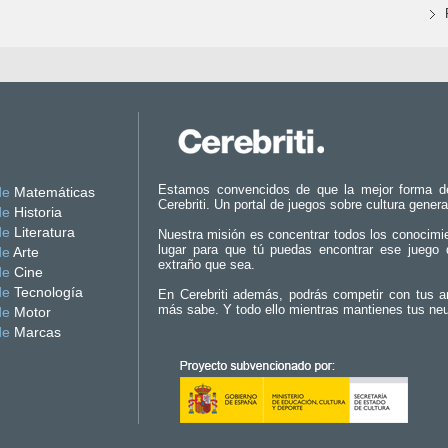
Estamos convencidos de que la mejor forma d
de
Matemáticas
Cerebriti. Un portal de juegos sobre cultura genera
de
Historia
de
Literatura
Nuestra misión es concentrar todos los conocimi
lugar para que tú puedas encontrar ese juego 
de
Arte
extraño que sea.
de
Cine
de
Tecnología
En Cerebriti además, podrás competir con tus a
más sabe. Y todo ello mientras mantienes tus ne
de
Motor
de
Marcas