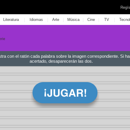
Regís
|
|
|
|
|
|
Literatura
Idiomas
Arte
Música
Cine
TV
Tecno
erie
stra con el ratón cada palabra sobre la imagen correspondiente. Si ha
acertado, desaparecerán las dos.