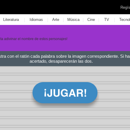
Regís
|
|
|
|
|
|
Literatura
Idiomas
Arte
Música
Cine
TV
Tecno
tenta adivinar el nombre de estos personajes!
stra con el ratón cada palabra sobre la imagen correspondiente. Si ha
acertado, desaparecerán las dos.