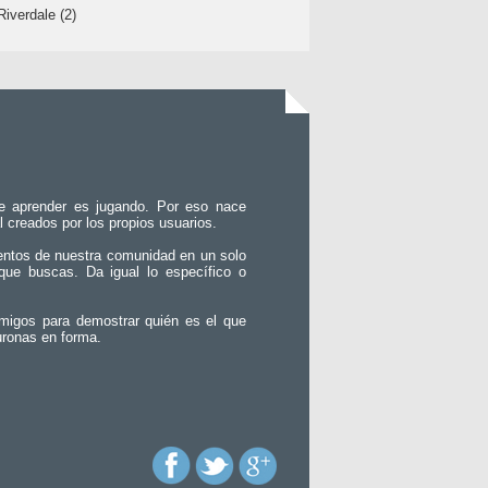
Riverdale (2)
e aprender es jugando. Por eso nace
l creados por los propios usuarios.
entos de nuestra comunidad en un solo
que buscas. Da igual lo específico o
migos para demostrar quién es el que
uronas en forma.