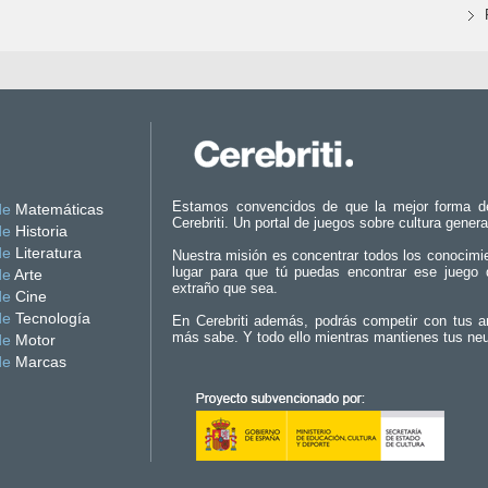
Estamos convencidos de que la mejor forma d
de
Matemáticas
Cerebriti. Un portal de juegos sobre cultura genera
de
Historia
de
Literatura
Nuestra misión es concentrar todos los conocimi
lugar para que tú puedas encontrar ese juego 
de
Arte
extraño que sea.
de
Cine
de
Tecnología
En Cerebriti además, podrás competir con tus a
más sabe. Y todo ello mientras mantienes tus ne
de
Motor
de
Marcas