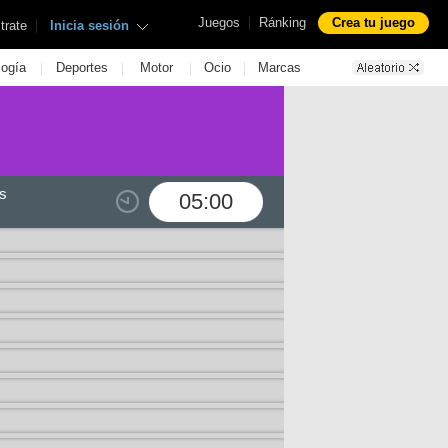
|
Juegos
Ránking
Crea tu juego
|
trate
Inicia sesión
|
|
|
|
logía
Deportes
Motor
Ocio
Marcas
s
05:00