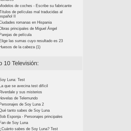
Modelos de coches - Escribe su fabricante
Títulos de películas mal traducidas al
español II
Ciudades romanas en Hispania
Obras principales de Miguel Ángel
Parejas de película
Elige las sumas cuyo resultado es 23
Huesos de la cabeza (1)
p 10 Televisión:
Soy Luna: Test
La que se avecina test difícil
Riverdale y sus misterios
Novelas de Telemundo
Personajes de Soy Luna 2
Qué tanto sabes de Soy Luna
Bob Esponja - Personajes principales
Fan de Soy Luna
¿Cuánto sabes de Soy Luna? Test