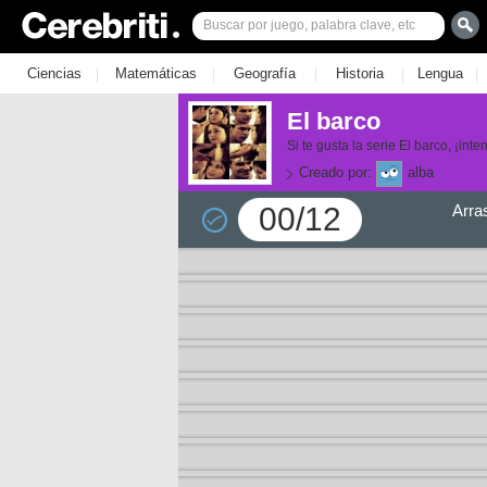
|
|
|
|
|
Ciencias
Matemáticas
Geografía
Historia
Lengua
El barco
Si te gusta la serie El barco, ¡in
Creado por:
alba
00/12
Arra