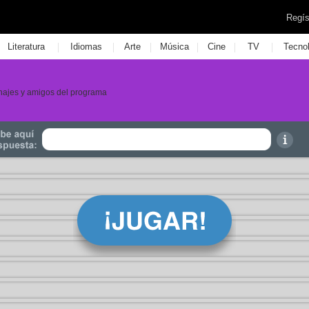
Regís
|
|
|
|
|
|
Literatura
Idiomas
Arte
Música
Cine
TV
Tecno
najes y amigos del programa