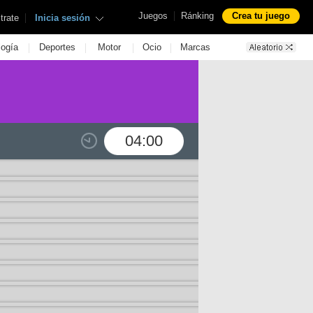
|
Juegos
Ránking
Crea tu juego
|
trate
Inicia sesión
|
|
|
|
logía
Deportes
Motor
Ocio
Marcas
04:00