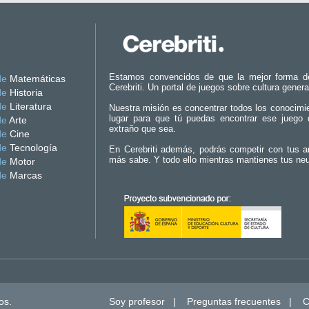
Estamos convencidos de que la mejor forma d
de
Matemáticas
Cerebriti. Un portal de juegos sobre cultura genera
de
Historia
de
Literatura
Nuestra misión es concentrar todos los conocimi
lugar para que tú puedas encontrar ese juego 
de
Arte
extraño que sea.
de
Cine
de
Tecnología
En Cerebriti además, podrás competir con tus a
más sabe. Y todo ello mientras mantienes tus ne
de
Motor
de
Marcas
os.
Soy profesor
|
Preguntas frecuentes
|
C