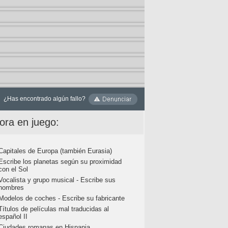
¿Has encontrado algún fallo?
ora en juego:
Capitales de Europa (también Eurasia)
Escribe los planetas según su proximidad
con el Sol
Vocalista y grupo musical - Escribe sus
nombres
Modelos de coches - Escribe su fabricante
Títulos de películas mal traducidas al
español II
Ciudades romanas en Hispania