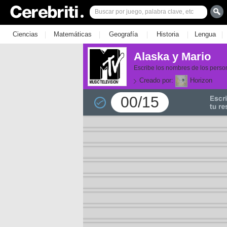
|
|
|
|
|
Ciencias
Matemáticas
Geografía
Historia
Lengua
Alaska y Mario
Escribe los nombres de los perso
Creado por:
Horizon
00/15