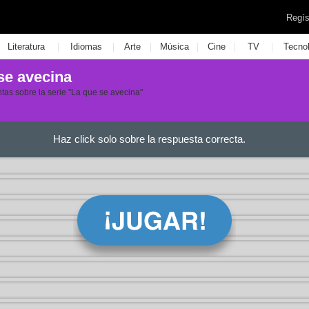
Regís
|
|
|
|
|
|
Literatura
Idiomas
Arte
Música
Cine
TV
Tecno
 se avecina
tas sobre la serie "La que se avecina"
Haz click solo sobre la respuesta correcta.