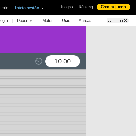
|
Juegos
Ránking
Crea tu juego
|
trate
Inicia sesión
|
|
|
|
logía
Deportes
Motor
Ocio
Marcas
10:00