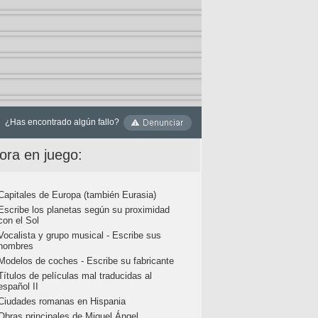
¿Has encontrado algún fallo?
ora en juego:
Capitales de Europa (también Eurasia)
Escribe los planetas según su proximidad
con el Sol
Vocalista y grupo musical - Escribe sus
nombres
Modelos de coches - Escribe su fabricante
Títulos de películas mal traducidas al
español II
Ciudades romanas en Hispania
Obras principales de Miguel Ángel