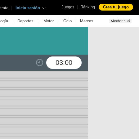
|
Juegos
Ránking
Crea tu juego
|
trate
Inicia sesión
|
|
|
|
logía
Deportes
Motor
Ocio
Marcas
03:00