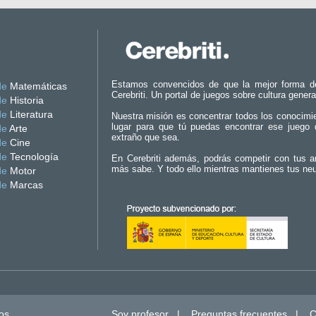
Estamos convencidos de que la mejor forma d
de
Matemáticas
Cerebriti. Un portal de juegos sobre cultura genera
de
Historia
de
Literatura
Nuestra misión es concentrar todos los conocimi
lugar para que tú puedas encontrar ese juego 
de
Arte
extraño que sea.
de
Cine
de
Tecnología
En Cerebriti además, podrás competir con tus a
más sabe. Y todo ello mientras mantienes tus ne
de
Motor
de
Marcas
os.
Soy profesor
|
Preguntas frecuentes
|
C