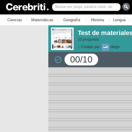
|
|
|
|
|
Ciencias
Matemáticas
Geografía
Historia
Lengua
Test de materiales
10 preguntas
Creado por:
diego
00/10