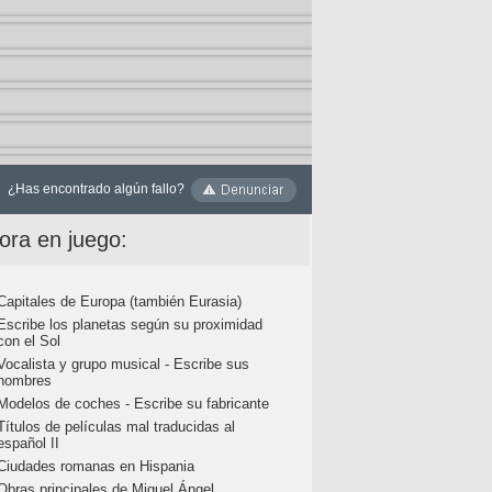
¿Has encontrado algún fallo?
ora en juego:
Capitales de Europa (también Eurasia)
Escribe los planetas según su proximidad
con el Sol
Vocalista y grupo musical - Escribe sus
nombres
Modelos de coches - Escribe su fabricante
Títulos de películas mal traducidas al
español II
Ciudades romanas en Hispania
Obras principales de Miguel Ángel