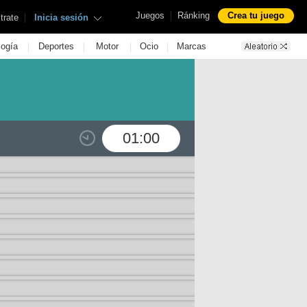
|
Juegos
Ránking
Crea tu juego
|
trate
Inicia sesión
|
|
|
|
logía
Deportes
Motor
Ocio
Marcas
01:00