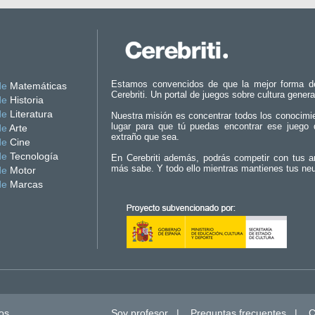
Estamos convencidos de que la mejor forma d
de
Matemáticas
Cerebriti. Un portal de juegos sobre cultura genera
de
Historia
de
Literatura
Nuestra misión es concentrar todos los conocimi
lugar para que tú puedas encontrar ese juego 
de
Arte
extraño que sea.
de
Cine
de
Tecnología
En Cerebriti además, podrás competir con tus a
más sabe. Y todo ello mientras mantienes tus ne
de
Motor
de
Marcas
os.
Soy profesor
|
Preguntas frecuentes
|
C