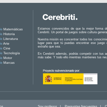
Estamos convencidos de que la mejor forma d
de
Matemáticas
Cerebriti. Un portal de juegos sobre cultura genera
de
Historia
de
Literatura
Nuestra misión es concentrar todos los conocimi
lugar para que tú puedas encontrar ese juego 
de
Arte
extraño que sea.
de
Cine
de
Tecnología
En Cerebriti además, podrás competir con tus a
más sabe. Y todo ello mientras mantienes tus ne
de
Motor
de
Marcas
os.
Soy profesor
|
Preguntas frecuentes
|
C