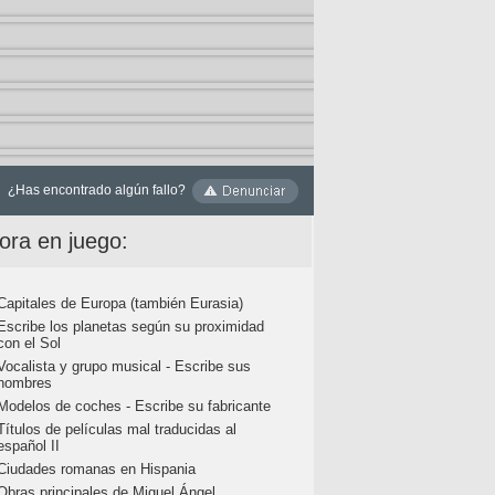
¿Has encontrado algún fallo?
ora en juego:
Capitales de Europa (también Eurasia)
Escribe los planetas según su proximidad
con el Sol
Vocalista y grupo musical - Escribe sus
nombres
Modelos de coches - Escribe su fabricante
Títulos de películas mal traducidas al
español II
Ciudades romanas en Hispania
Obras principales de Miguel Ángel