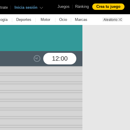
|
Juegos
Ránking
Crea tu juego
|
trate
Inicia sesión
|
|
|
|
logía
Deportes
Motor
Ocio
Marcas
12:00