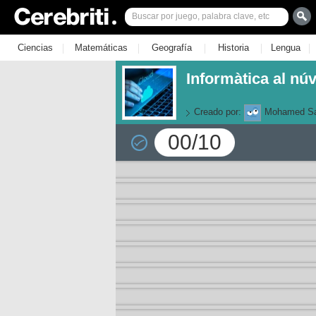
|
|
|
|
|
Ciencias
Matemáticas
Geografía
Historia
Lengua
Informàtica al núv
Creado por:
Mohamed Sa
00/10