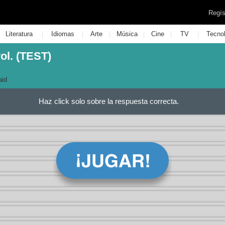
Regís
|
|
|
|
|
|
Literatura
Idiomas
Arte
Música
Cine
TV
Tecno
ol. (TEST)
id
Haz click solo sobre la respuesta correcta.