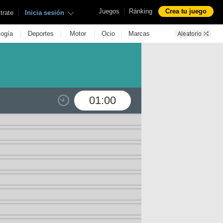
|
Juegos
Ránking
Crea tu juego
|
trate
Inicia sesión
|
|
|
|
logía
Deportes
Motor
Ocio
Marcas
01:00