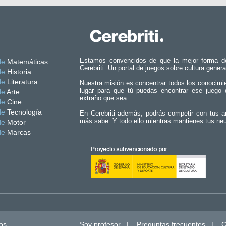
Estamos convencidos de que la mejor forma d
de
Matemáticas
Cerebriti. Un portal de juegos sobre cultura genera
de
Historia
de
Literatura
Nuestra misión es concentrar todos los conocimi
lugar para que tú puedas encontrar ese juego 
de
Arte
extraño que sea.
de
Cine
de
Tecnología
En Cerebriti además, podrás competir con tus a
más sabe. Y todo ello mientras mantienes tus ne
de
Motor
de
Marcas
os.
Soy profesor
|
Preguntas frecuentes
|
C