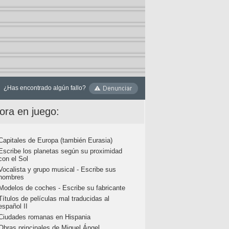
¿Has encontrado algún fallo?
ora en juego:
Capitales de Europa (también Eurasia)
Escribe los planetas según su proximidad
con el Sol
Vocalista y grupo musical - Escribe sus
nombres
Modelos de coches - Escribe su fabricante
Títulos de películas mal traducidas al
español II
Ciudades romanas en Hispania
Obras principales de Miguel Ángel