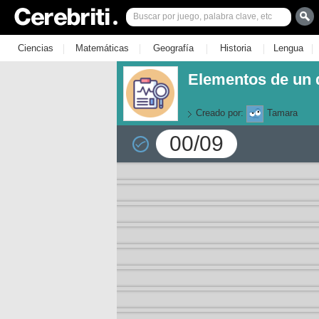
|
|
|
|
|
Ciencias
Matemáticas
Geografía
Historia
Lengua
Elementos de un 
Creado por:
Tamara
00/09