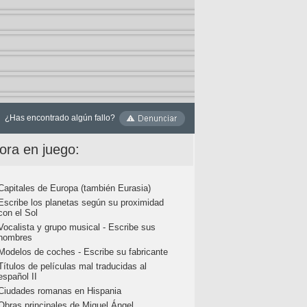
¿Has encontrado algún fallo?
ora en juego:
Capitales de Europa (también Eurasia)
Escribe los planetas según su proximidad
con el Sol
Vocalista y grupo musical - Escribe sus
nombres
Modelos de coches - Escribe su fabricante
Títulos de películas mal traducidas al
español II
Ciudades romanas en Hispania
Obras principales de Miguel Ángel