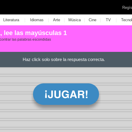
Regís
|
|
|
|
|
|
Literatura
Idiomas
Arte
Música
Cine
TV
Tecno
a, lee las mayúsculas 1
contrar las palabras escondidas
Haz click solo sobre la respuesta correcta.