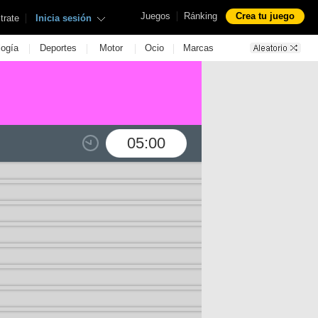
|
Juegos
Ránking
Crea tu juego
|
trate
Inicia sesión
|
|
|
|
logía
Deportes
Motor
Ocio
Marcas
05:00