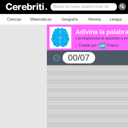
|
|
|
|
|
Ciencias
Matemáticas
Geografía
Historia
Lengua
Adivina la palabr
Las mayúsculas te ayudarán a en
Creado por:
Franco
00/07