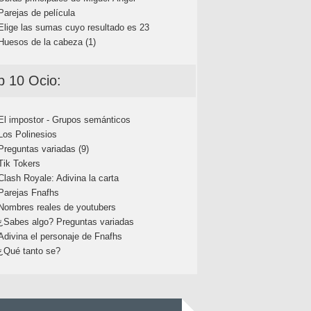
Parejas de película
Elige las sumas cuyo resultado es 23
Huesos de la cabeza (1)
p 10 Ocio:
El impostor - Grupos semánticos
Los Polinesios
Preguntas variadas (9)
Tik Tokers
Clash Royale: Adivina la carta
Parejas Fnafhs
Nombres reales de youtubers
¿Sabes algo? Preguntas variadas
Adivina el personaje de Fnafhs
¿Qué tanto se?