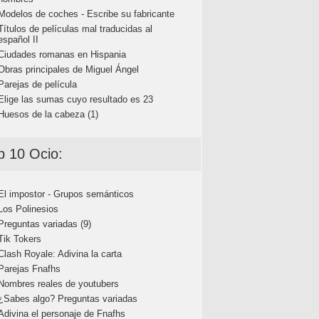
Modelos de coches - Escribe su fabricante
Títulos de películas mal traducidas al
español II
Ciudades romanas en Hispania
Obras principales de Miguel Ángel
Parejas de película
Elige las sumas cuyo resultado es 23
Huesos de la cabeza (1)
p 10 Ocio:
El impostor - Grupos semánticos
Los Polinesios
Preguntas variadas (9)
Tik Tokers
Clash Royale: Adivina la carta
Parejas Fnafhs
Nombres reales de youtubers
¿Sabes algo? Preguntas variadas
Adivina el personaje de Fnafhs