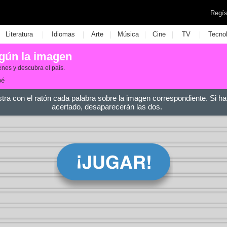
Regís
|
|
|
|
|
|
Literatura
Idiomas
Arte
Música
Cine
TV
Tecno
egún la imagen
nes y descubra el país.
bé
stra con el ratón cada palabra sobre la imagen correspondiente. Si ha
acertado, desaparecerán las dos.