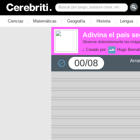
|
|
|
|
|
Ciencias
Matemáticas
Geografía
Historia
Lengua
Adivina el país s
Observe detenidamente las imáge
Creado por:
Hugo Berna
00/08
Arra