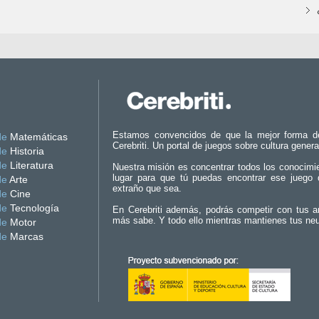
Estamos convencidos de que la mejor forma d
de
Matemáticas
Cerebriti. Un portal de juegos sobre cultura genera
de
Historia
de
Literatura
Nuestra misión es concentrar todos los conocimi
lugar para que tú puedas encontrar ese juego 
de
Arte
extraño que sea.
de
Cine
de
Tecnología
En Cerebriti además, podrás competir con tus a
más sabe. Y todo ello mientras mantienes tus ne
de
Motor
de
Marcas