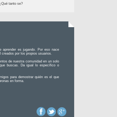
¿Qué tanto se?
e aprender es jugando. Por eso nace
l creados por los propios usuarios.
entos de nuestra comunidad en un solo
que buscas. Da igual lo específico o
migos para demostrar quién es el que
uronas en forma.