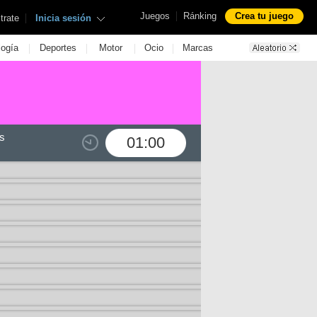
|
Juegos
Ránking
Crea tu juego
|
trate
Inicia sesión
|
|
|
|
logía
Deportes
Motor
Ocio
Marcas
s
01:00