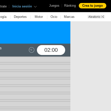
|
Juegos
Ránking
Crea tu juego
|
trate
Inicia sesión
|
|
|
|
logía
Deportes
Motor
Ocio
Marcas
s
02:00