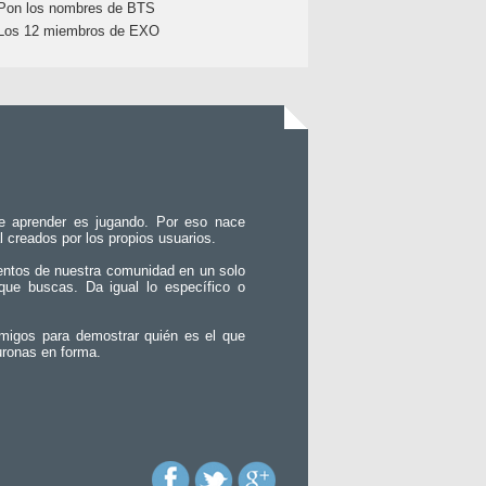
Pon los nombres de BTS
Los 12 miembros de EXO
e aprender es jugando. Por eso nace
l creados por los propios usuarios.
entos de nuestra comunidad en un solo
que buscas. Da igual lo específico o
migos para demostrar quién es el que
uronas en forma.