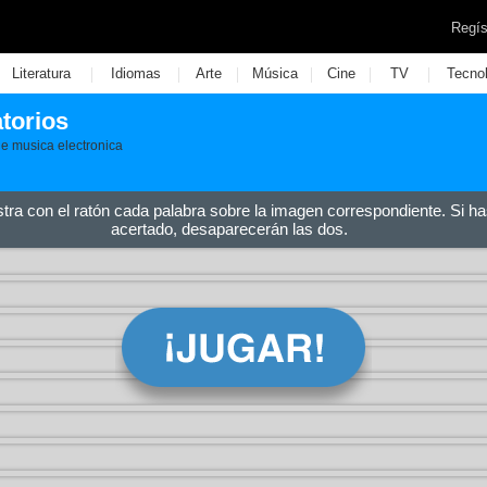
Regís
|
|
|
|
|
|
Literatura
Idiomas
Arte
Música
Cine
TV
Tecno
torios
de musica electronica
stra con el ratón cada palabra sobre la imagen correspondiente. Si ha
acertado, desaparecerán las dos.