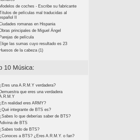
Modelos de coches - Escribe su fabricante
Títulos de películas mal traducidas al
español II
Ciudades romanas en Hispania
Obras principales de Miguel Ángel
Parejas de película
Elige las sumas cuyo resultado es 23
Huesos de la cabeza (1)
p 10 Música:
¿Eres una A.R.M.Y verdadera?
Demuestra que eres una verdadera
A.R.M.Y
¿En realidad eres ARMY?
¿Qué integrante de BTS es?
¿Sabes lo que deberías saber de BTS?
Adivina de BTS
¿Sabes todo de BTS?
¿Conoces a BTS? ¿Eres A.R.M.Y. o fan?