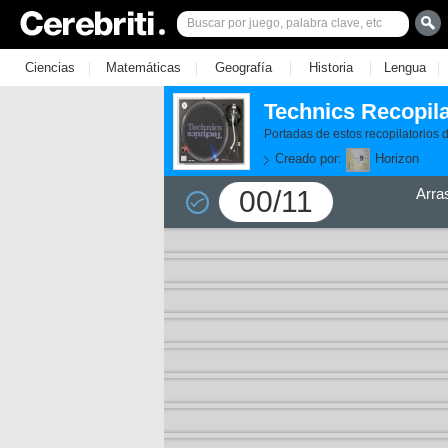
|
|
|
|
|
Ciencias
Matemáticas
Geografía
Historia
Lengua
Technics Recopila
Portadas de estos recopilatorios 
Creado por:
Horizon
00/11
Arra
11