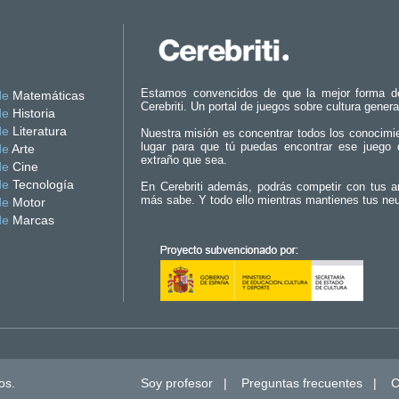
Estamos convencidos de que la mejor forma d
de
Matemáticas
Cerebriti. Un portal de juegos sobre cultura genera
de
Historia
de
Literatura
Nuestra misión es concentrar todos los conocimi
lugar para que tú puedas encontrar ese juego 
de
Arte
extraño que sea.
de
Cine
de
Tecnología
En Cerebriti además, podrás competir con tus a
más sabe. Y todo ello mientras mantienes tus ne
de
Motor
de
Marcas
os.
Soy profesor
|
Preguntas frecuentes
|
C