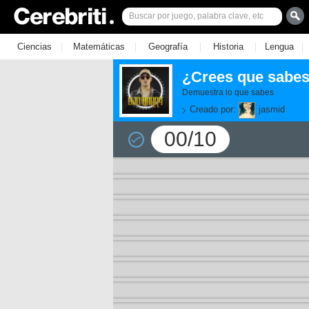
|
|
|
|
|
Ciencias
Matemáticas
Geografía
Historia
Lengua
¿Crees que sabes
Demuestra lo que sabes
Creado por:
jasmid
00/10
11