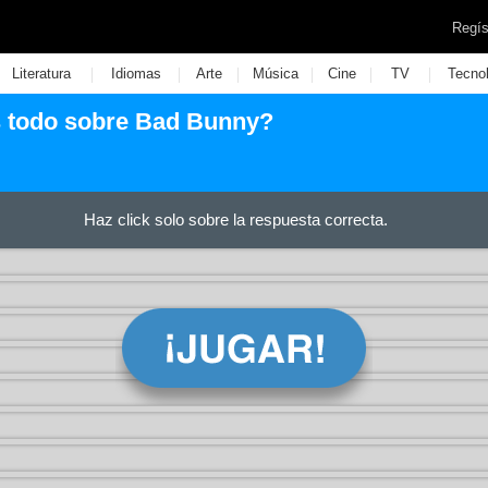
Regís
|
|
|
|
|
|
Literatura
Idiomas
Arte
Música
Cine
TV
Tecno
 todo sobre Bad Bunny?
Haz click solo sobre la respuesta correcta.