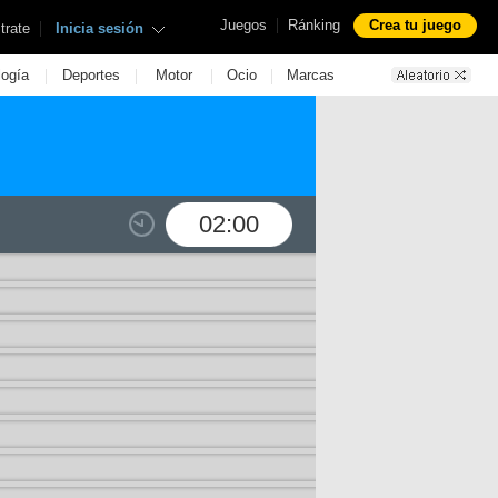
|
Juegos
Ránking
Crea tu juego
|
trate
Inicia sesión
|
|
|
|
logía
Deportes
Motor
Ocio
Marcas
02:00