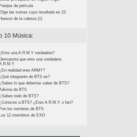
Parejas de película
Elige las sumas cuyo resultado es 23
Huesos de la cabeza (1)
p 10 Música:
¿Eres una A.R.M.Y verdadera?
Demuestra que eres una verdadera
A.R.M.Y
¿En realidad eres ARMY?
¿Qué integrante de BTS es?
¿Sabes lo que deberías saber de BTS?
Adivina de BTS
¿Sabes todo de BTS?
¿Conoces a BTS? ¿Eres A.R.M.Y. o fan?
Pon los nombres de BTS
Los 12 miembros de EXO