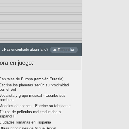
¿Has encontrado algún fallo?
ora en juego:
Capitales de Europa (también Eurasia)
Escribe los planetas según su proximidad
con el Sol
Vocalista y grupo musical - Escribe sus
nombres
Modelos de coches - Escribe su fabricante
Títulos de películas mal traducidas al
español II
Ciudades romanas en Hispania
Obras principales de Miguel Ángel