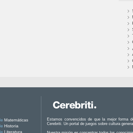
Estamos convencidos de que la mejor forma d
de
Matemáticas
Cerebriti. Un portal de juegos sobre cultura genera
de
Historia
de
Literatura
Nuestra misión es concentrar todos los conocimi