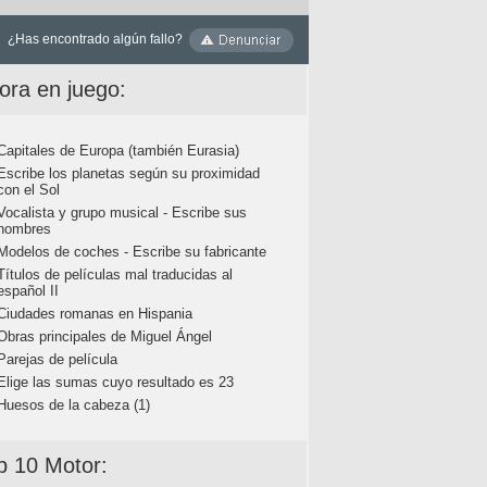
¿Has encontrado algún fallo?
ora en juego:
Capitales de Europa (también Eurasia)
Escribe los planetas según su proximidad
con el Sol
Vocalista y grupo musical - Escribe sus
nombres
Modelos de coches - Escribe su fabricante
Títulos de películas mal traducidas al
español II
Ciudades romanas en Hispania
Obras principales de Miguel Ángel
Parejas de película
Elige las sumas cuyo resultado es 23
Huesos de la cabeza (1)
p 10 Motor: