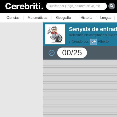
|
|
|
|
|
Ciencias
Matemáticas
Geografía
Historia
Lengua
Senyals de entrada
Relaciona els components que emet
Creado por:
Alberto
00/25