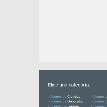
Elige una categoría:
> Juegos de
Ciencias
> Juegos 
> Juegos de
Geografía
> Juegos 
> Juegos de
Lengua
> Juegos 