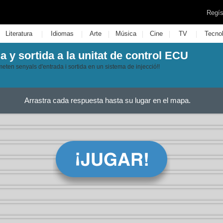
Regís
|
|
|
|
|
|
Literatura
Idiomas
Arte
Música
Cine
TV
Tecno
 y sortida a la unitat de control ECU
en senyals d'entrada i sortida en un sistema de injecció!!
Arrastra cada respuesta hasta su lugar en el mapa.