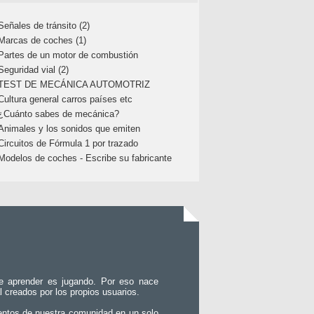
Señales de tránsito (2)
Marcas de coches (1)
Partes de un motor de combustión
Seguridad vial (2)
TEST DE MECÁNICA AUTOMOTRIZ
Cultura general carros países etc
¿Cuánto sabes de mecánica?
Animales y los sonidos que emiten
Circuitos de Fórmula 1 por trazado
Modelos de coches - Escribe su fabricante
e aprender es jugando. Por eso nace
l creados por los propios usuarios.
entos de nuestra comunidad en un solo