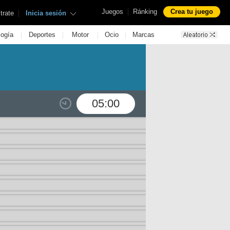
|
Juegos
Ránking
Crea tu juego
|
trate
Inicia sesión
|
|
|
|
logía
Deportes
Motor
Ocio
Marcas
05:00