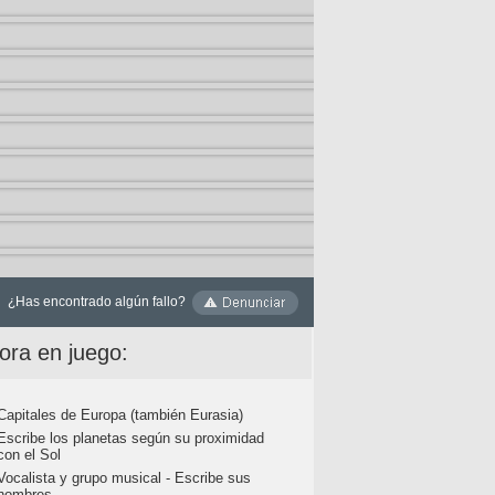
¿Has encontrado algún fallo?
ora en juego:
Capitales de Europa (también Eurasia)
Escribe los planetas según su proximidad
con el Sol
Vocalista y grupo musical - Escribe sus
nombres