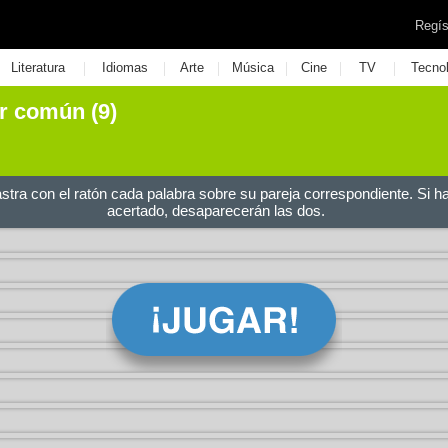
Regís
|
|
|
|
|
|
Literatura
Idiomas
Arte
Música
Cine
TV
Tecno
r común (9)
astra con el ratón cada palabra sobre su pareja correspondiente. Si h
acertado, desaparecerán las dos.