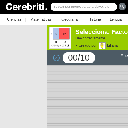
|
|
|
|
|
Ciencias
Matemáticas
Geografía
Historia
Lengua
Selecciona: Facto
Une correctamente
Creado por:
Liliana
00/10
Arr
e los