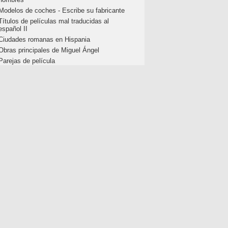
Modelos de coches - Escribe su fabricante
Títulos de películas mal traducidas al
español II
Ciudades romanas en Hispania
Obras principales de Miguel Ángel
Parejas de película
Elige las sumas cuyo resultado es 23
Huesos de la cabeza (1)
p 10 Matemáticas:
Cálculo mental rápido (1)
m.c.m y M.C.D
Selecciona los que son números primos
La respuesta es... Potencias
Elige las sumas cuyo resultado es 23
Cuerpos geométricos para niños
Une las fracciones con su decimal
Números ordinales para educación infantil
Selecciona: Factor común (5)