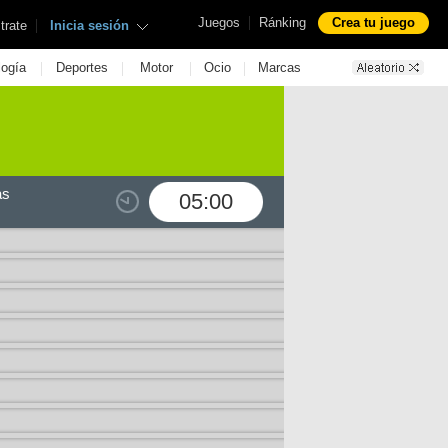
|
Juegos
Ránking
Crea tu juego
|
trate
Inicia sesión
|
|
|
|
logía
Deportes
Motor
Ocio
Marcas
as
05:00