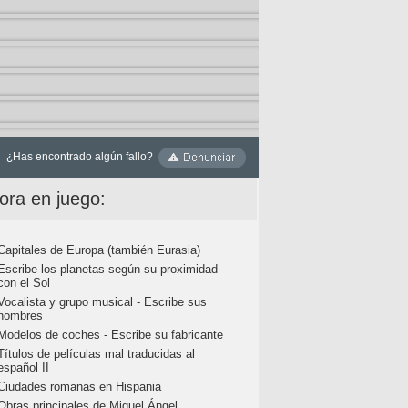
¿Has encontrado algún fallo?
ora en juego:
Capitales de Europa (también Eurasia)
Escribe los planetas según su proximidad
con el Sol
Vocalista y grupo musical - Escribe sus
nombres
Modelos de coches - Escribe su fabricante
Títulos de películas mal traducidas al
español II
Ciudades romanas en Hispania
Obras principales de Miguel Ángel