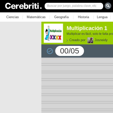
|
|
|
|
|
Ciencias
Matemáticas
Geografía
Historia
Lengua
Multiplicación 1
Multiplicar es fácil, solo te falta pr
Creado por:
Josneidy
00/05
e los