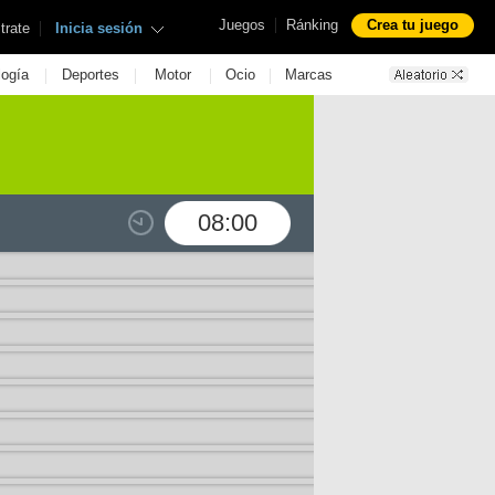
|
Juegos
Ránking
Crea tu juego
|
trate
Inicia sesión
|
|
|
|
logía
Deportes
Motor
Ocio
Marcas
08:00