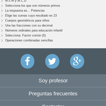
m.c.m y M.C.D
Selecciona los que son números primos
La respuesta es... Potencias
Elige las sumas cuyo resultado es 23
Cuerpos geométricos para niños
Une las fracciones con su decimal
Números ordinales para educación infantil
Selecciona: Factor común (5)
Operaciones combinadas sencillas
Soy profesor
Preguntas frecuentes