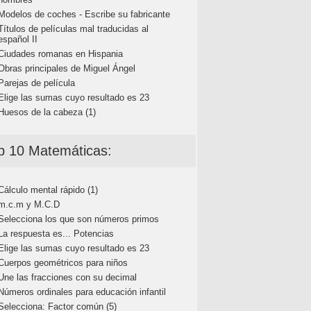
Modelos de coches - Escribe su fabricante
Títulos de películas mal traducidas al
español II
Ciudades romanas en Hispania
Obras principales de Miguel Ángel
Parejas de película
Elige las sumas cuyo resultado es 23
Huesos de la cabeza (1)
p 10 Matemáticas:
Cálculo mental rápido (1)
m.c.m y M.C.D
Selecciona los que son números primos
La respuesta es... Potencias
Elige las sumas cuyo resultado es 23
Cuerpos geométricos para niños
Une las fracciones con su decimal
Números ordinales para educación infantil
Selecciona: Factor común (5)