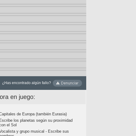
¿Has encontrado algún fallo?
ora en juego:
Capitales de Europa (también Eurasia)
Escribe los planetas según su proximidad
con el Sol
Vocalista y grupo musical - Escribe sus
nombres