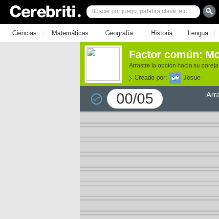
|
|
|
|
|
Ciencias
Matemáticas
Geografía
Historia
Lengua
Factor común: M
Arrastre la opción hacia su parej
Creado por:
Josue
00/05
Arr
e los