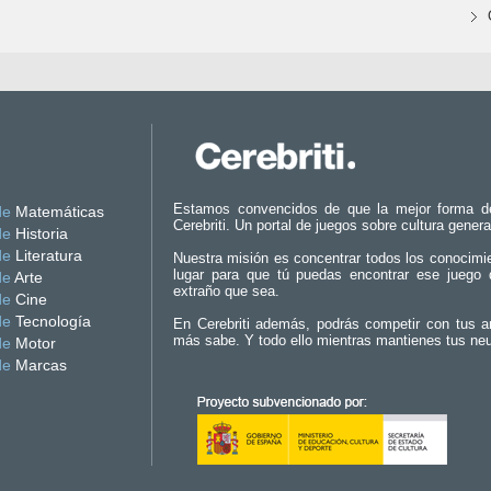
Estamos convencidos de que la mejor forma d
de
Matemáticas
Cerebriti. Un portal de juegos sobre cultura genera
de
Historia
de
Literatura
Nuestra misión es concentrar todos los conocimi
lugar para que tú puedas encontrar ese juego 
de
Arte
extraño que sea.
de
Cine
de
Tecnología
En Cerebriti además, podrás competir con tus a
más sabe. Y todo ello mientras mantienes tus ne
de
Motor
de
Marcas