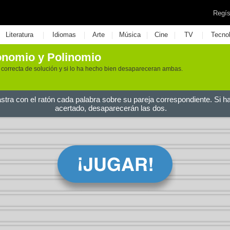
Regís
|
|
|
|
|
|
Literatura
Idiomas
Arte
Música
Cine
TV
Tecno
onomio y Polinomio
a correcta de solución y si lo ha hecho bien desapareceran ambas.
astra con el ratón cada palabra sobre su pareja correspondiente. Si h
acertado, desaparecerán las dos.