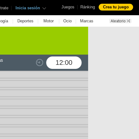
|
Juegos
Ránking
Crea tu juego
|
trate
Inicia sesión
|
|
|
|
logía
Deportes
Motor
Ocio
Marcas
as
12:00