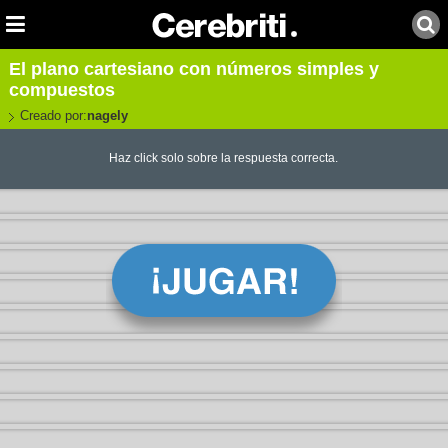
El plano cartesiano con números simples y
compuestos
Creado por:
nagely
Haz click solo sobre la respuesta correcta.