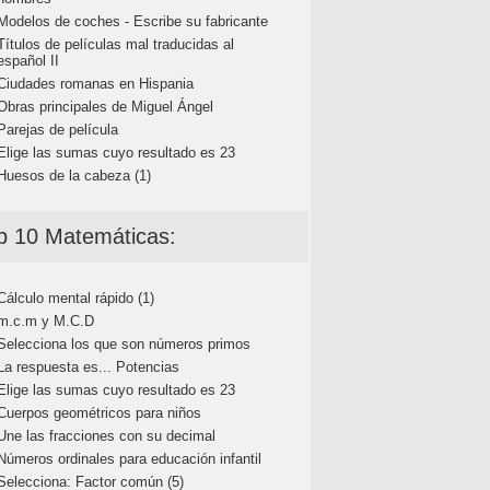
Modelos de coches - Escribe su fabricante
Títulos de películas mal traducidas al
español II
Ciudades romanas en Hispania
Obras principales de Miguel Ángel
Parejas de película
Elige las sumas cuyo resultado es 23
Huesos de la cabeza (1)
p 10 Matemáticas:
Cálculo mental rápido (1)
m.c.m y M.C.D
Selecciona los que son números primos
La respuesta es... Potencias
Elige las sumas cuyo resultado es 23
Cuerpos geométricos para niños
Une las fracciones con su decimal
Números ordinales para educación infantil
Selecciona: Factor común (5)