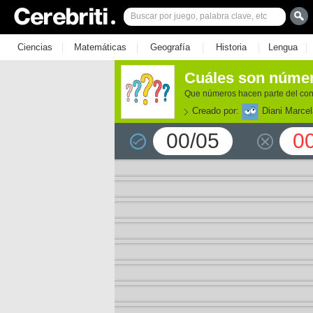
|
|
|
|
|
Ciencias
Matemáticas
Geografía
Historia
Lengua
Cuáles son númer
Que números hacen parte del con
Creado por:
Diani Marcel
00/05
0
e los