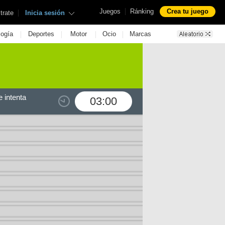
|
Juegos
Ránking
Crea tu juego
|
trate
Inicia sesión
|
|
|
|
logía
Deportes
Motor
Ocio
Marcas
 intenta
03:00