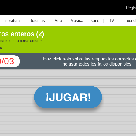
Regís
|
|
|
|
|
|
Literatura
Idiomas
Arte
Música
Cine
TV
Tecno
os enteros (2)
junto de números enteros
a
0/03
Haz click solo sobre las respuestas correctas e
no usar todos los fallos disponibles.