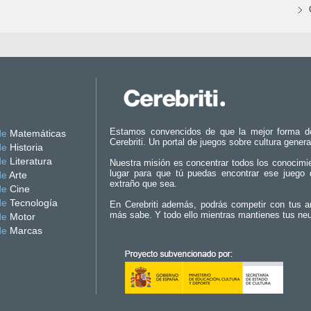
Estamos convencidos de que la mejor forma d
de
Matemáticas
Cerebriti. Un portal de juegos sobre cultura genera
de
Historia
de
Literatura
Nuestra misión es concentrar todos los conocimi
lugar para que tú puedas encontrar ese juego 
de
Arte
extraño que sea.
de
Cine
de
Tecnología
En Cerebriti además, podrás competir con tus a
más sabe. Y todo ello mientras mantienes tus ne
de
Motor
de
Marcas