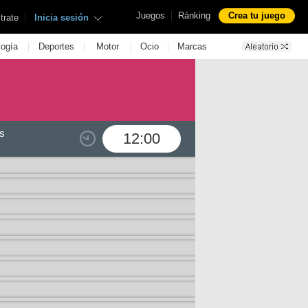
|
Juegos
Ránking
Crea tu juego
|
trate
Inicia sesión
|
|
|
|
logía
Deportes
Motor
Ocio
Marcas
s
12:00