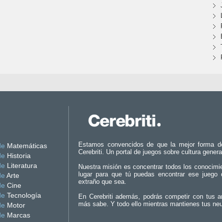
Estamos convencidos de que la mejor forma d
de
Matemáticas
Cerebriti. Un portal de juegos sobre cultura genera
de
Historia
de
Literatura
Nuestra misión es concentrar todos los conocimi
lugar para que tú puedas encontrar ese juego 
de
Arte
extraño que sea.
de
Cine
de
Tecnología
En Cerebriti además, podrás competir con tus a
más sabe. Y todo ello mientras mantienes tus ne
de
Motor
de
Marcas