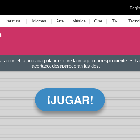
Regís
|
|
|
|
|
|
Literatura
Idiomas
Arte
Música
Cine
TV
Tecno
n
stra con el ratón cada palabra sobre la imagen correspondiente. Si ha
acertado, desaparecerán las dos.