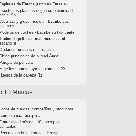
Capitales de Europa (también Eurasia)
Escribe los planetas según su proximidad
con el Sol
Vocalista y grupo musical - Escribe sus
nombres
Modelos de coches - Escribe su fabricante
Títulos de películas mal traducidas al
español II
Ciudades romanas en Hispania
Obras principales de Miguel Ángel
Parejas de película
Elige las sumas cuyo resultado es 23
Huesos de la cabeza (1)
p 10 Marcas:
Logos de marcas, compañías y productos
Competencia Disciplina
Contabilidad básica - 10 conceptos
contables
Reconociendo mi tipo de liderazgo