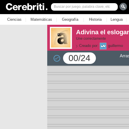
|
|
|
|
|
Ciencias
Matemáticas
Geografía
Historia
Lengua
Adivina el esloga
Une correctamente
Creado por:
guillermo
00/24
Arra
la 1