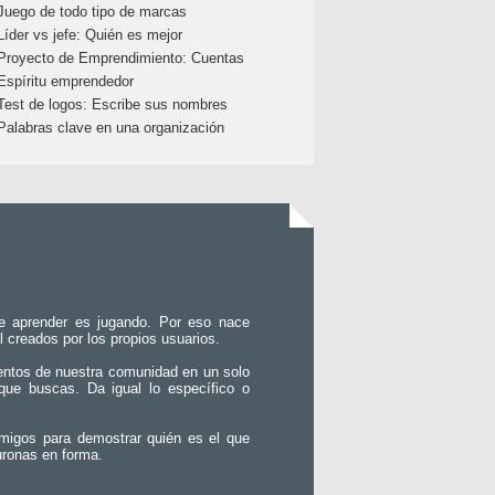
Juego de todo tipo de marcas
Líder vs jefe: Quién es mejor
Proyecto de Emprendimiento: Cuentas
Espíritu emprendedor
Test de logos: Escribe sus nombres
Palabras clave en una organización
e aprender es jugando. Por eso nace
l creados por los propios usuarios.
entos de nuestra comunidad en un solo
que buscas. Da igual lo específico o
migos para demostrar quién es el que
uronas en forma.