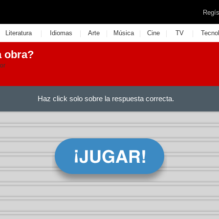
Regís
|
|
|
|
|
|
Literatura
Idiomas
Arte
Música
Cine
TV
Tecno
a obra?
tor
Haz click solo sobre la respuesta correcta.