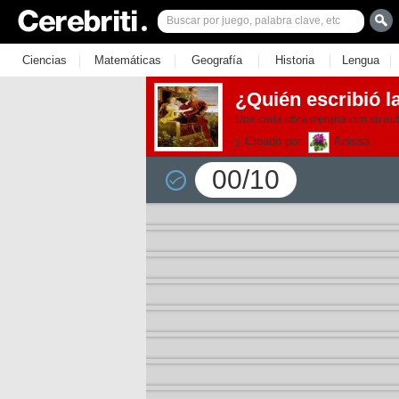
|
|
|
|
|
Ciencias
Matemáticas
Geografía
Historia
Lengua
¿Quién escribió l
Une cada obra literaria con su au
Creado por:
Anissa
00/10