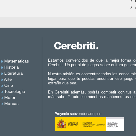
Estamos convencidos de que la mejor forma d
de
Matemáticas
Cerebriti. Un portal de juegos sobre cultura genera
de
Historia
de
Literatura
Nuestra misión es concentrar todos los conocimi
lugar para que tú puedas encontrar ese juego 
de
Arte
extraño que sea.
de
Cine
de
Tecnología
En Cerebriti además, podrás competir con tus a
más sabe. Y todo ello mientras mantienes tus ne
de
Motor
de
Marcas