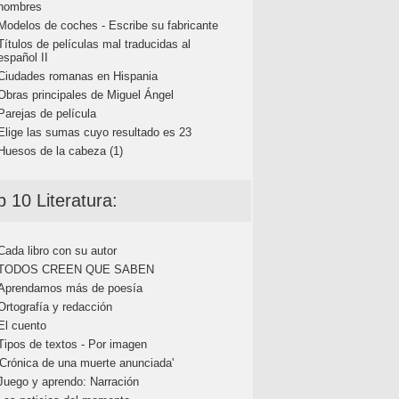
nombres
Modelos de coches - Escribe su fabricante
Títulos de películas mal traducidas al
español II
Ciudades romanas en Hispania
Obras principales de Miguel Ángel
Parejas de película
Elige las sumas cuyo resultado es 23
Huesos de la cabeza (1)
p 10 Literatura:
Cada libro con su autor
TODOS CREEN QUE SABEN
Aprendamos más de poesía
Ortografía y redacción
El cuento
Tipos de textos - Por imagen
'Crónica de una muerte anunciada'
Juego y aprendo: Narración