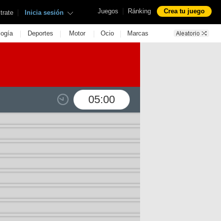
|
Juegos
Ránking
Crea tu juego
|
trate
Inicia sesión
|
|
|
|
logía
Deportes
Motor
Ocio
Marcas
05:00