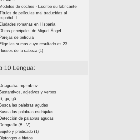
Modelos de coches - Escribe su fabricante
Títulos de películas mal traducidas al
español II
Ciudades romanas en Hispania
Obras principales de Miguel Ángel
Parejas de película
Elige las sumas cuyo resultado es 23
Huesos de la cabeza (1)
p 10 Lengua:
Ortografía: mp-mb-nv
Sustantivos, adjetivos y verbos
G, gu, gü
Busca las palabras agudas
Busca las palabras esdrújulas
Detección de palabras agudas
Ortografía (B - V)
Sujeto y predicado (1)
Diptongos e hiatos