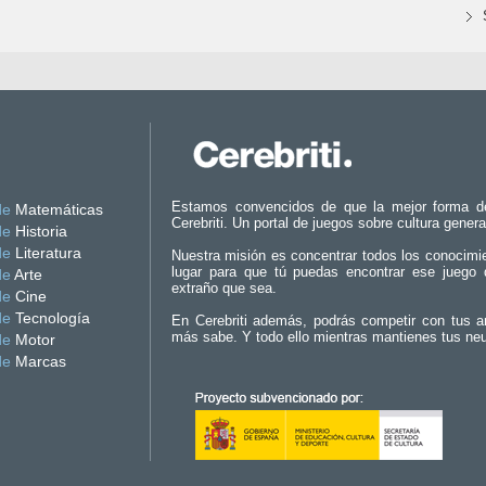
Estamos convencidos de que la mejor forma d
de
Matemáticas
Cerebriti. Un portal de juegos sobre cultura genera
de
Historia
de
Literatura
Nuestra misión es concentrar todos los conocimi
lugar para que tú puedas encontrar ese juego 
de
Arte
extraño que sea.
de
Cine
de
Tecnología
En Cerebriti además, podrás competir con tus a
más sabe. Y todo ello mientras mantienes tus ne
de
Motor
de
Marcas