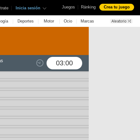
|
Juegos
Ránking
Crea tu juego
|
trate
Inicia sesión
|
|
|
|
logía
Deportes
Motor
Ocio
Marcas
as
03:00