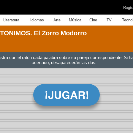
Regís
|
|
|
|
|
|
Literatura
Idiomas
Arte
Música
Cine
TV
Tecno
ONIMOS. El Zorro Modorro
astra con el ratón cada palabra sobre su pareja correspondiente. Si h
acertado, desaparecerán las dos.