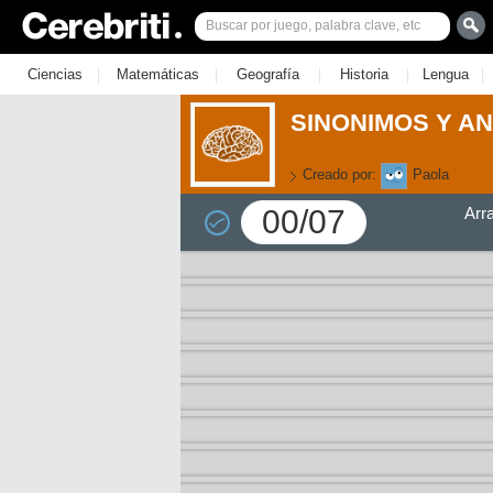
|
|
|
|
|
Ciencias
Matemáticas
Geografía
Historia
Lengua
SINONIMOS Y ANT
Creado por:
Paola
00/07
Arr