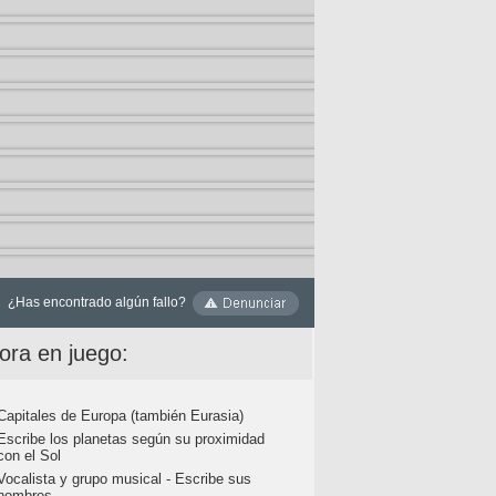
¿Has encontrado algún fallo?
ora en juego:
Capitales de Europa (también Eurasia)
Escribe los planetas según su proximidad
con el Sol
Vocalista y grupo musical - Escribe sus
nombres