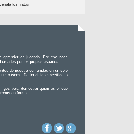
Señala los hiatos
e aprender es jugando. Por eso nace
l creados por los propios usuarios.
entos de nuestra comunidad en un solo
que buscas. Da igual lo específico o
migos para demostrar quién es el que
uronas en forma.