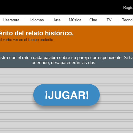
Regís
|
|
|
|
|
|
Literatura
Idiomas
Arte
Música
Cine
TV
Tecno
rito del relato histórico.
l verbo ver en el tiempo pretérito.
astra con el ratón cada palabra sobre su pareja correspondiente. Si h
acertado, desaparecerán las dos.