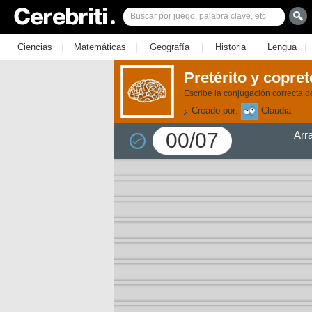
|
|
|
|
|
Ciencias
Matemáticas
Geografía
Historia
Lengua
Pretérito y copreté
Escribe la conjugación correcta de
Creado por:
Claudia
00/07
Arr