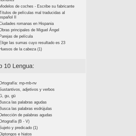
Modelos de coches - Escribe su fabricante
Títulos de películas mal traducidas al
español II
Ciudades romanas en Hispania
Obras principales de Miguel Ángel
Parejas de película
Elige las sumas cuyo resultado es 23
Huesos de la cabeza (1)
p 10 Lengua:
Ortografía: mp-mb-nv
Sustantivos, adjetivos y verbos
G, gu, gü
Busca las palabras agudas
Busca las palabras esdrújulas
Detección de palabras agudas
Ortografía (B - V)
Sujeto y predicado (1)
Diptongos e hiatos