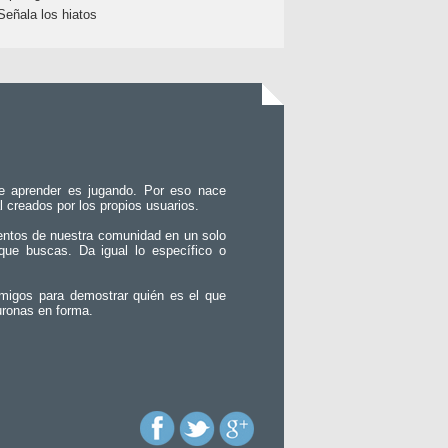
Señala los hiatos
e aprender es jugando. Por eso nace
l creados por los propios usuarios.
entos de nuestra comunidad en un solo
que buscas. Da igual lo específico o
migos para demostrar quién es el que
uronas en forma.