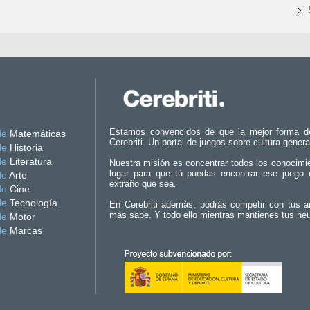
Estamos convencidos de que la mejor forma d
de
Matemáticas
Cerebriti. Un portal de juegos sobre cultura genera
de
Historia
de
Literatura
Nuestra misión es concentrar todos los conocimi
lugar para que tú puedas encontrar ese juego 
de
Arte
extraño que sea.
de
Cine
de
Tecnología
En Cerebriti además, podrás competir con tus a
más sabe. Y todo ello mientras mantienes tus ne
de
Motor
de
Marcas