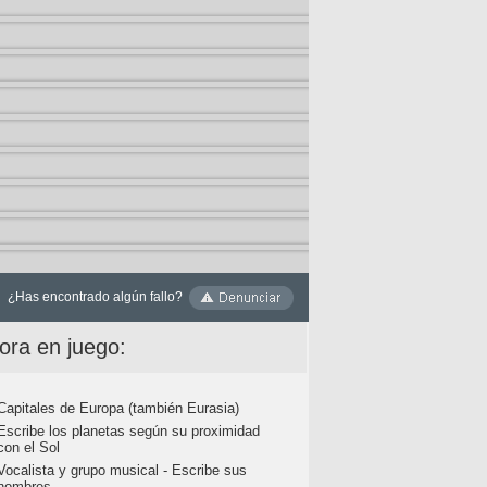
¿Has encontrado algún fallo?
ora en juego:
Capitales de Europa (también Eurasia)
Escribe los planetas según su proximidad
con el Sol
Vocalista y grupo musical - Escribe sus
nombres