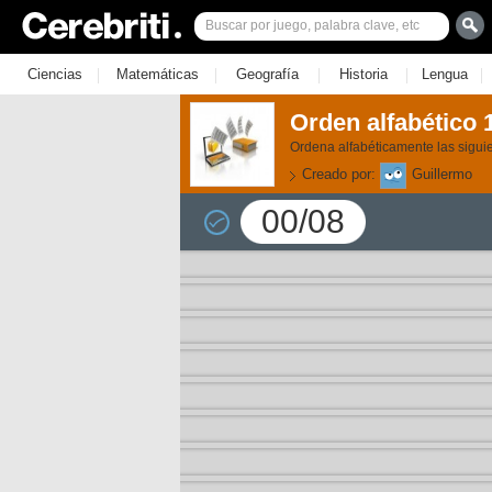
|
|
|
|
|
Ciencias
Matemáticas
Geografía
Historia
Lengua
Orden alfabético 
Ordena alfabéticamente las sigui
Creado por:
Guillermo
00/08