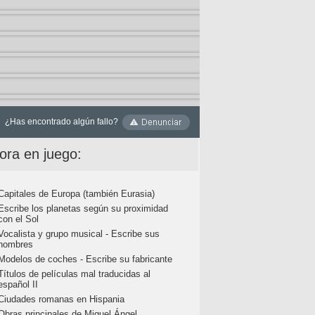
¿Has encontrado algún fallo?
ora en juego:
Capitales de Europa (también Eurasia)
Escribe los planetas según su proximidad
con el Sol
Vocalista y grupo musical - Escribe sus
nombres
Modelos de coches - Escribe su fabricante
Títulos de películas mal traducidas al
español II
Ciudades romanas en Hispania
Obras principales de Miguel Ángel