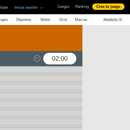
|
Juegos
Ránking
Crea tu juego
|
trate
Inicia sesión
|
|
|
|
logía
Deportes
Motor
Ocio
Marcas
02:00