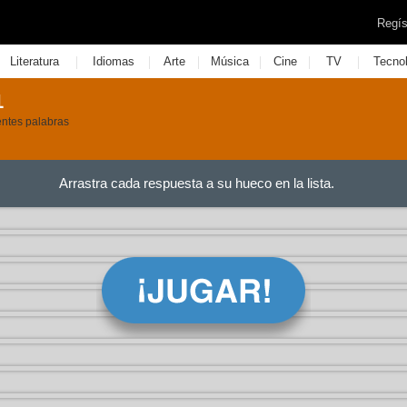
Regís
|
|
|
|
|
|
Literatura
Idiomas
Arte
Música
Cine
TV
Tecno
1
entes palabras
Arrastra cada respuesta a su hueco en la lista.