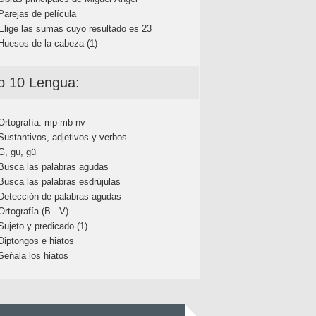
Parejas de película
Elige las sumas cuyo resultado es 23
Huesos de la cabeza (1)
p 10 Lengua:
Ortografía: mp-mb-nv
Sustantivos, adjetivos y verbos
G, gu, gü
Busca las palabras agudas
Busca las palabras esdrújulas
Detección de palabras agudas
Ortografía (B - V)
Sujeto y predicado (1)
Diptongos e hiatos
Señala los hiatos