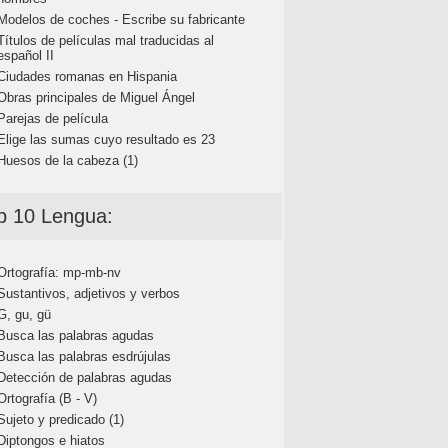
Modelos de coches - Escribe su fabricante
Títulos de películas mal traducidas al
español II
Ciudades romanas en Hispania
Obras principales de Miguel Ángel
Parejas de película
Elige las sumas cuyo resultado es 23
Huesos de la cabeza (1)
p 10 Lengua:
Ortografía: mp-mb-nv
Sustantivos, adjetivos y verbos
G, gu, gü
Busca las palabras agudas
Busca las palabras esdrújulas
Detección de palabras agudas
Ortografía (B - V)
Sujeto y predicado (1)
Diptongos e hiatos