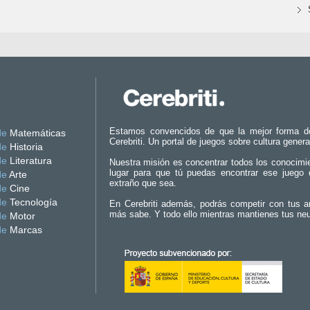
Estamos convencidos de que la mejor forma d
de
Matemáticas
Cerebriti. Un portal de juegos sobre cultura genera
de
Historia
de
Literatura
Nuestra misión es concentrar todos los conocimi
lugar para que tú puedas encontrar ese juego 
de
Arte
extraño que sea.
de
Cine
de
Tecnología
En Cerebriti además, podrás competir con tus a
más sabe. Y todo ello mientras mantienes tus ne
de
Motor
de
Marcas