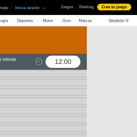
|
Juegos
Ránking
Crea tu juego
|
trate
Inicia sesión
|
|
|
|
logía
Deportes
Motor
Ocio
Marcas
 intenta
12:00