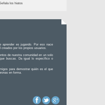
Señala los hiatos
e aprender es jugando. Por eso nace
l creados por los propios usuarios.
entos de nuestra comunidad en un solo
que buscas. Da igual lo específico o
migos para demostrar quién es el que
uronas en forma.