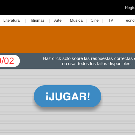
Regís
|
|
|
|
|
|
Literatura
Idiomas
Arte
Música
Cine
TV
Tecno
0/02
Haz click solo sobre las respuestas correctas e
no usar todos los fallos disponibles.