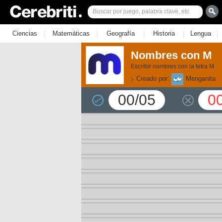
|
|
|
|
|
Ciencias
Matemáticas
Geografía
Historia
Lengua
Nombres con M
Escribir nombres con la letra M
Creado por:
Menganita
00/05
0